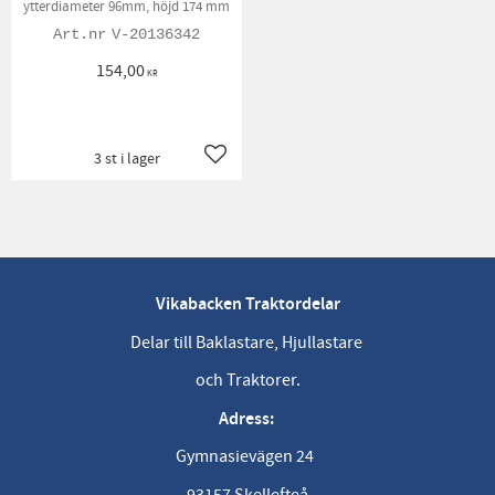
ytterdiameter 96mm, höjd 174 mm
V-20136342
154,00
KR
3 st i lager
Lägg till i favoriter
Vikabacken Traktordelar
Delar till Baklastare, Hjullastare
och Traktorer.
Adress:
Gymnasievägen 24