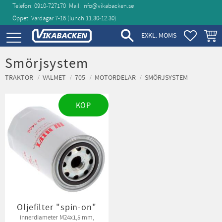
Telefon: 0910-727170
Mail:
info@vikabacken.se
Öppet: Vardagar 7-16 (lunch 11.30‑12.30)
Meny
FAVORIT
KUND
EXKL. MOMS
Smörjsystem
TRAKTOR
VALMET
705
MOTORDELAR
SMÖRJSYSTEM
KÖP
Oljefilter "spin-on"
innerdiameter M24x1,5 mm,