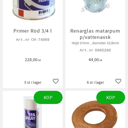
Primer Röd 3/4 l
Renarglas matarpum
p/vattenavsk
CH-74069
Höjd 57mm , diameter 53,8mm
0995260
228,00
44,00
KR
KR
5 st i lager
6 st i lager
Lägg till i favoriter
Lägg t
KÖP
KÖP