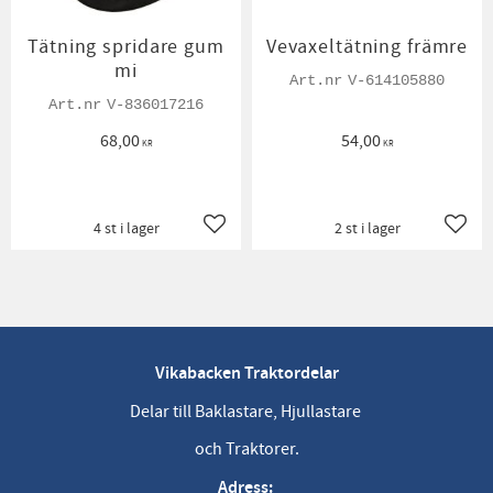
Tätning spridare gum
Vevaxeltätning främre
mi
V-614105880
V-836017216
68,00
54,00
KR
KR
4 st i lager
2 st i lager
Lägg till i favoriter
Lägg t
Vikabacken Traktordelar
Delar till Baklastare, Hjullastare
och Traktorer.
Adress: