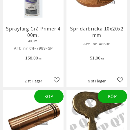
Sprayfärg Grå Primer 4
Spridarbricka 10x20x2
00ml
mm
400 ml
43636
CH-7983-SP
158,00
51,00
KR
KR
2 st i lager
9 st i lager
Lägg till i favoriter
Lägg t
KÖP
KÖP