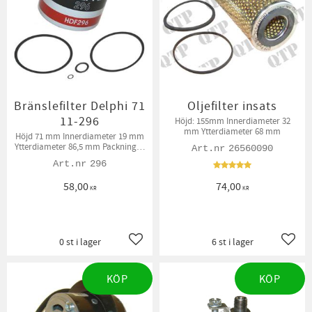
Bränslefilter Delphi 71
Oljefilter insats
11-296
Höjd: 155mm Innerdiameter 32
mm Ytterdiameter 68 mm
Höjd 71 mm Innerdiameter 19 mm
Ytterdiameter 86,5 mm Packningar
26560090
medföljer
296
58,00
74,00
KR
KR
0 st i lager
6 st i lager
Lägg till i favoriter
Lägg t
KÖP
KÖP