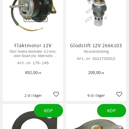
Fläktmotor 12V
Glödstift 12V 2666103
Obs! ​Axelns diameter: 6,3 mm,
Skruvanslutning
utan fasad yta. Alternativ
IG11720312
förekommer med fasad 8 mm axel
170-145
892,00
200,00
KR
KR
2 st i lager
6 st i lager
Lägg till i favoriter
Lägg t
KÖP
KÖP