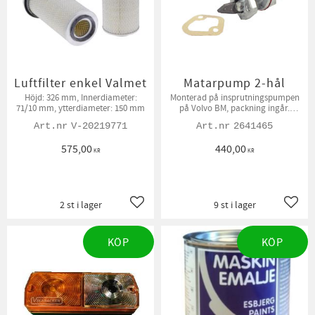
Luftfilter enkel Valmet
Matarpump 2-hål
Höjd: 326 mm, Innerdiameter:
Monterad på insprutningspumpen
71/10 mm, ytterdiameter: 150 mm
på Volvo BM, packning ingår.
Anslutningsgänga 1/2"UNF
V-20219771
2641465
575,00
440,00
KR
KR
2 st i lager
9 st i lager
Lägg till i favoriter
Lägg t
KÖP
KÖP