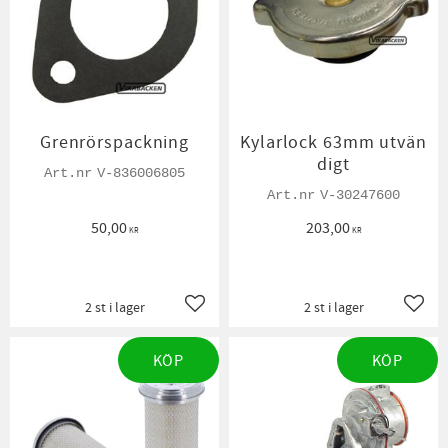
Grenrörspackning
Kylarlock 63mm utvän
digt
V-836006805
V-30247600
50,00
203,00
KR
KR
2 st i lager
2 st i lager
Lägg till i favoriter
Lägg t
KÖP
KÖP