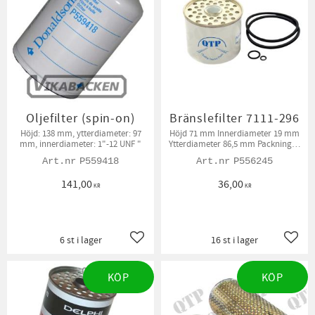
Oljefilter (spin-on)
Bränslefilter 7111-296
Höjd: 138 mm, ytterdiameter: 97
Höjd 71 mm Innerdiameter 19 mm
mm, innerdiameter: 1"-12 UNF "
Ytterdiameter 86,5 mm Packningar
medföljer.
P559418
P556245
141,00
36,00
KR
KR
6 st i lager
16 st i lager
Lägg till i favoriter
Lägg t
KÖP
KÖP