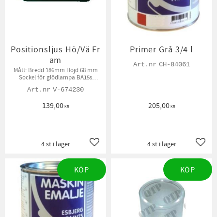
Positionsljus Hö/Vä Fr
Primer Grå 3/4 l
am
CH-84061
​Mått: Bredd 186mm Höjd 68 mm
Sockel för glödlampa BA15s
Glödlampor ingår ej
V-674230
139,00
205,00
KR
KR
4 st i lager
4 st i lager
Lägg till i favoriter
Lägg t
KÖP
KÖP