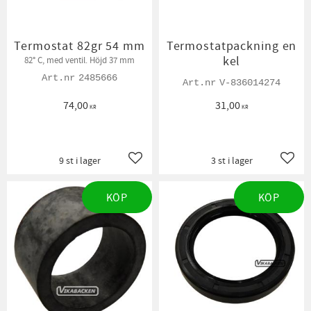
Termostat 82gr 54 mm
Termostatpackning en
kel
82° C, med ventil. Höjd 37 mm
2485666
V-836014274
74,00
31,00
KR
KR
9 st i lager
3 st i lager
Lägg till i favoriter
Lägg t
KÖP
KÖP