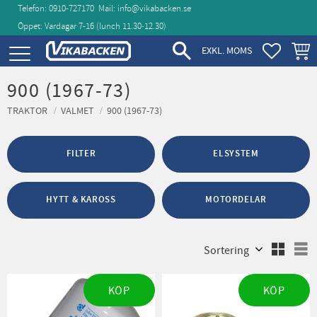
Telefon: 0910-727170
Mail:
info@vikabacken.se
Öppet: Vardagar 7-16 (lunch 11.30‑12.30)
Meny
FAVORIT
KUND
EXKL. MOMS
900 (1967-73)
TRAKTOR
VALMET
900 (1967-73)
FILTER
ELSYSTEM
HYTT & KAROSS
MOTORDELAR
Välj sortering
V
KÖP
KÖP