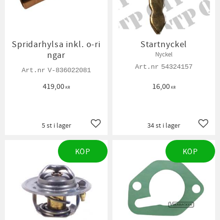
Spridarhylsa inkl. o-ri
Startnyckel
ngar
Nyckel
54324157
V-836022081
419,00
16,00
KR
KR
5 st i lager
34 st i lager
Lägg till i favoriter
Lägg t
KÖP
KÖP