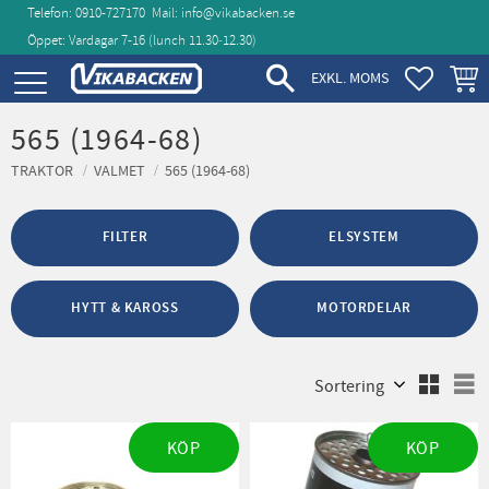
Telefon: 0910-727170
Mail:
info@vikabacken.se
Öppet: Vardagar 7-16 (lunch 11.30‑12.30)
Meny
FAVORIT
KUND
EXKL. MOMS
565 (1964-68)
TRAKTOR
VALMET
565 (1964-68)
FILTER
ELSYSTEM
HYTT & KAROSS
MOTORDELAR
Välj sortering
V
KÖP
KÖP