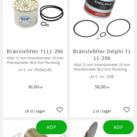
Bränslefilter 7111-296
Bränslefilter Delphi 71
11-296
Höjd 71 mm Innerdiameter 19 mm
Ytterdiameter 86,5 mm Packningar
Höjd 71 mm Innerdiameter 19 mm
medföljer.
Ytterdiameter 86,5 mm Packningar
P556245
medföljer
296
36,00
58,00
KR
KR
16 st i lager
2 st i lager
Lägg till i favoriter
Lägg t
KÖP
KÖP