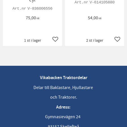
V-614105880
V-836006556
75,00
54,00
KR
KR
1 st i lager
2 st i lager
Lägg till i favoriter
Lägg t
Vikabacken Traktordelar
Delar till Baklastare, Hjullastare
och Traktorer.
Adress:
Gymnasievägen 24
93157 Skellefteå