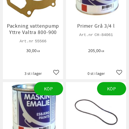
Packning vattenpump
Primer Grå 3/4 l
Yttre Valtra 800-900
CH-84061
55566
30,00
205,00
KR
KR
3 st i lager
0 st i lager
Lägg till i favoriter
Lägg t
KÖP
KÖP