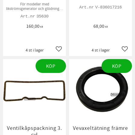
För modeller med
V-836017216
likströmsgenerator och glödning, 3
stift. 0 - Glödning - Start
35630
160,00
68,00
KR
KR
4 st i lager
4 st i lager
Lägg till i favoriter
Lägg t
KÖP
KÖP
Ventilkåpspackning 3.
Vevaxeltätning främre
cyl