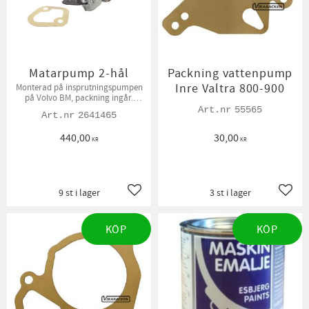
Matarpump 2-hål
Packning vattenpump
Inre Valtra 800-900
Monterad på insprutningspumpen
på Volvo BM, packning ingår.
Anslutningsgänga 1/2"UNF
55565
2641465
440,00
30,00
KR
KR
9 st i lager
3 st i lager
Lägg till i favoriter
Lägg t
KÖP
KÖP