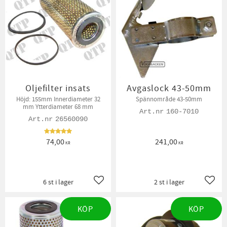
Oljefilter insats
Avgaslock 43-50mm
Höjd: 155mm Innerdiameter 32
Spännområde 43-50mm
mm Ytterdiameter 68 mm
160-7010
26560090
74,00
241,00
KR
KR
6 st i lager
2 st i lager
Lägg till i favoriter
Lägg t
KÖP
KÖP