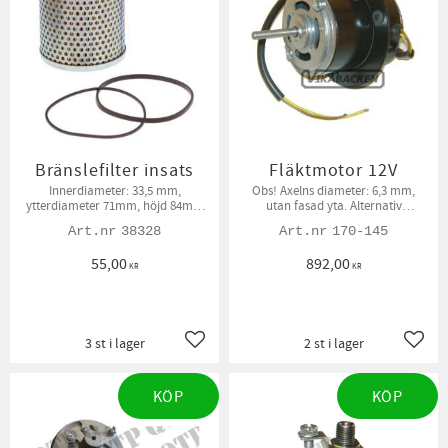
Bränslefilter insats
Fläktmotor 12V
Innerdiameter: 33,5 mm,
Obs! ​Axelns diameter: 6,3 mm,
ytterdiameter 71mm, höjd 84mm
utan fasad yta. Alternativ
Packningar ingår
förekommer med fasad 8 mm axel
38328
170-145
55,00
892,00
KR
KR
3 st i lager
2 st i lager
Lägg till i favoriter
Lägg t
KÖP
KÖP