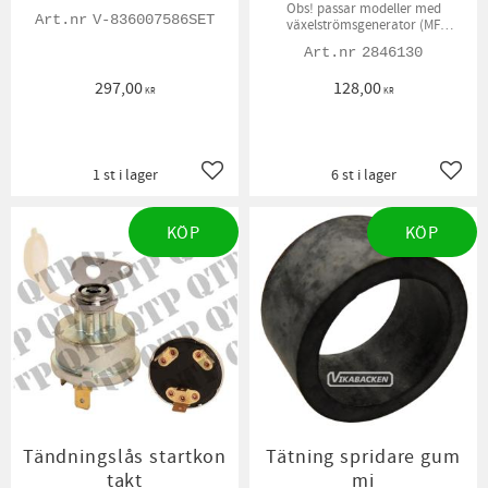
Obs! passar modeller med
V-836007586SET
växelströmsgenerator (MF
Modellerna)
2846130
297,00
128,00
KR
KR
1 st i lager
6 st i lager
Lägg till i favoriter
Lägg t
KÖP
KÖP
Tändningslås startkon
Tätning spridare gum
takt
mi