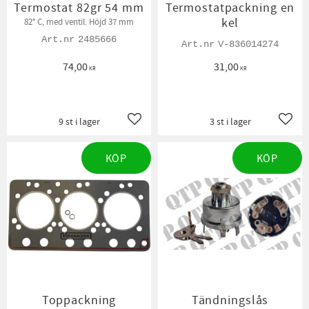
Termostat 82gr 54 mm
Termostatpackning en
kel
82° C, med ventil. Höjd 37 mm
2485666
V-836014274
74,00
31,00
KR
KR
9 st i lager
3 st i lager
Lägg till i favoriter
Lägg t
KÖP
KÖP
Toppackning
Tändningslås