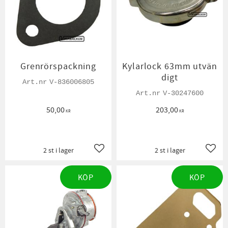
Grenrörspackning
Kylarlock 63mm utvän
digt
V-836006805
V-30247600
50,00
203,00
KR
KR
2 st i lager
2 st i lager
Lägg till i favoriter
Lägg t
KÖP
KÖP