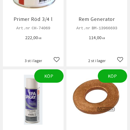
Primer Röd 3/4 l
Rem Generator
CH-74069
BM-13966693
222,00
114,00
KR
KR
3 st i lager
2 st i lager
Lägg till i favoriter
Lägg t
KÖP
KÖP