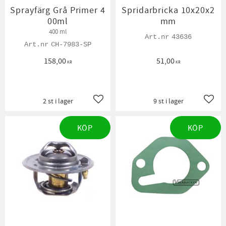
Sprayfärg Grå Primer 4
Spridarbricka 10x20x2
00ml
mm
400 ml
43636
CH-7983-SP
158,00
51,00
KR
KR
2 st i lager
9 st i lager
Lägg till i favoriter
Lägg t
KÖP
KÖP