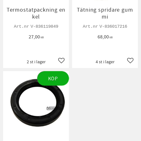
Termostatpackning en
Tätning spridare gum
kel
mi
V-836119849
V-836017216
27,00
68,00
KR
KR
2 st i lager
4 st i lager
Lägg till i favoriter
Lägg t
KÖP