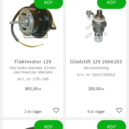
KÖP
KÖP
Fläktmotor 12V
Glödstift 12V 2666103
Obs! ​Axelns diameter: 6,3 mm,
Skruvanslutning
utan fasad yta. Alternativ
IG11720312
förekommer med fasad 8 mm axel
170-145
892,00
200,00
KR
KR
2 st i lager
6 st i lager
Lägg till i favoriter
Lägg t
KÖP
KÖP