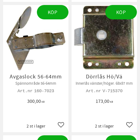
KÖP
KÖP
Avgaslock 56-64mm
Dörrlås Hö/Vä
Spännområde 56-64mm
Innerlås vänster/höger. 68x87 mm
160-7023
V-715370
300,00
173,00
KR
KR
2 st i lager
2 st i lager
Lägg till i favoriter
Lägg t