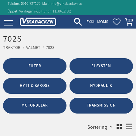
Telefon: 0910-727170
Mail:
info@vikabacken.se
Öppet: Vardagar 7-16 (lunch 11.30‑12.30)
Meny
FAVORIT
KUND
EXKL. MOMS
702S
TRAKTOR
VALMET
702S
FILTER
ELSYSTEM
HYTT & KAROSS
HYDRAULIK
MOTORDELAR
TRANSMISSION
Välj sortering
V