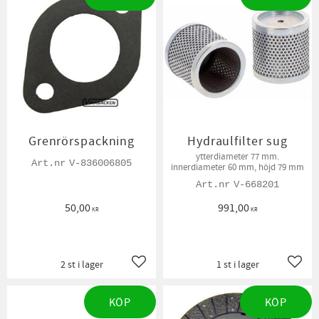
Grenrörspackning
Hydraulfilter sug
ytterdiameter 77 mm.
V-836006805
innerdiameter 60 mm, höjd 79 mm
V-668201
50,00
991,00
KR
KR
2 st i lager
1 st i lager
Lägg till i favoriter
Lägg t
KÖP
KÖP