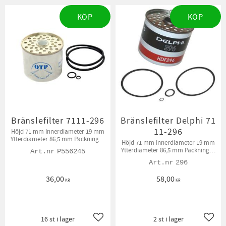
KÖP
KÖP
Bränslefilter 7111-296
Bränslefilter Delphi 71
11-296
Höjd 71 mm Innerdiameter 19 mm
Ytterdiameter 86,5 mm Packningar
Höjd 71 mm Innerdiameter 19 mm
medföljer.
Ytterdiameter 86,5 mm Packningar
P556245
medföljer
296
36,00
58,00
KR
KR
16 st i lager
2 st i lager
Lägg till i favoriter
Lägg t