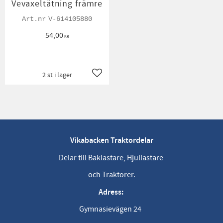
Vevaxeltätning främre
V-614105880
54,00
KR
2 st i lager
Lägg till i favoriter
Vikabacken Traktordelar
Delar till Baklastare, Hjullastare
och Traktorer.
Adress:
Gymnasievägen 24