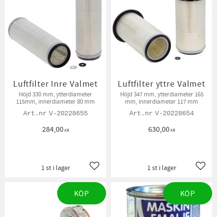
Luftfilter Inre Valmet
Luftfilter yttre Valmet
Höjd 330 mm, ytterdiameter
Höjd 347 mm, ytterdiameter 165
115mm, innerdiameter 80 mm
mm, innerdiameter 117 mm
V-20228655
V-20228654
284,00
630,00
KR
KR
1 st i lager
1 st i lager
Lägg till i favoriter
Lägg t
KÖP
KÖP