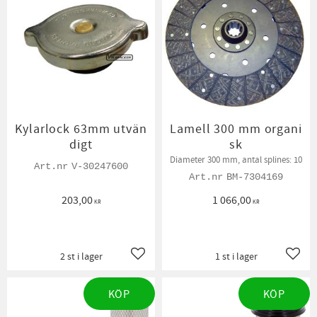
Kylarlock 63mm utvän
Lamell 300 mm organi
digt
sk
Diameter 300 mm, antal splines: 10
V-30247600
BM-7304169
203,00
1 066,00
KR
KR
2 st i lager
1 st i lager
Lägg till i favoriter
Lägg t
KÖP
KÖP