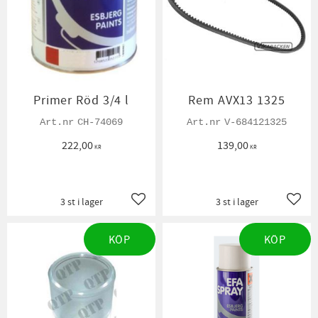
Primer Röd 3/4 l
Rem AVX13 1325
CH-74069
V-684121325
222,00
139,00
KR
KR
3 st i lager
3 st i lager
Lägg till i favoriter
Lägg t
KÖP
KÖP