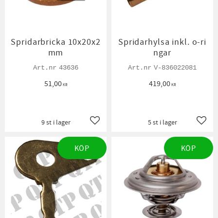
Spridarbricka 10x20x2
Spridarhylsa inkl. o-ri
mm
ngar
43636
V-836022081
51,00
419,00
KR
KR
9 st i lager
5 st i lager
Lägg till i favoriter
Lägg t
KÖP
KÖP