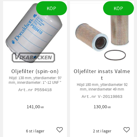
KÖP
KÖP
Oljefilter (spin-on)
Oljefilter insats Valme
t
Höjd: 138 mm, ytterdiameter: 97
mm, innerdiameter: 1"-12 UNF "
Höjd 180 mm, ytterdiameter 92
mm, innerdiameter 49 mm
P559418
V-20119863
141,00
130,00
KR
KR
6 st i lager
2 st i lager
Lägg till i favoriter
Lägg t