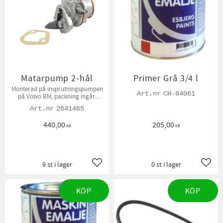
Matarpump 2-hål
Primer Grå 3/4 l
Monterad på insprutningspumpen
CH-84061
på Volvo BM, packning ingår.
Anslutningsgänga 1/2"UNF
2641465
440,00
205,00
KR
KR
9 st i lager
0 st i lager
Lägg till i favoriter
Lägg t
KÖP
KÖP