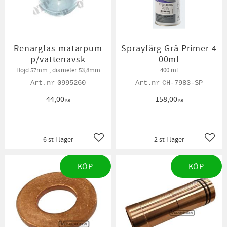
Renarglas matarpum
Sprayfärg Grå Primer 4
p/vattenavsk
00ml
Höjd 57mm , diameter 53,8mm
400 ml
0995260
CH-7983-SP
44,00
158,00
KR
KR
6 st i lager
2 st i lager
Lägg till i favoriter
Lägg t
KÖP
KÖP