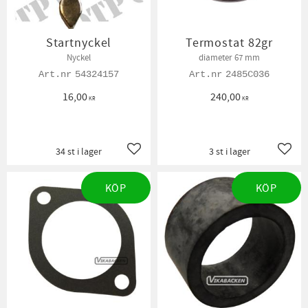
Startnyckel
Termostat 82gr
Nyckel
diameter 67 mm
54324157
2485C036
16,00
240,00
KR
KR
34 st i lager
3 st i lager
Lägg till i favoriter
Lägg t
KÖP
KÖP