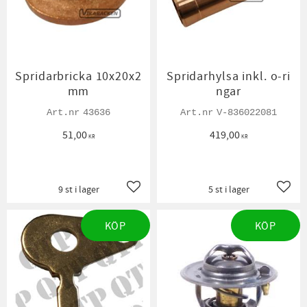
Spridarbricka 10x20x2
Spridarhylsa inkl. o-ri
mm
ngar
43636
V-836022081
51,00
419,00
KR
KR
9 st i lager
5 st i lager
Lägg till i favoriter
Lägg t
KÖP
KÖP