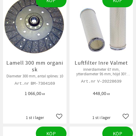
KÖP
KÖP
Lamell 300 mm organi
Luftfilter Inre Valmet
sk
innerdiameter 67 mm,
ytterdiameter 95 mm, höjd 307
Diameter 300 mm, antal splines: 10
mm
V-20228639
BM-7304169
1 066,00
448,00
KR
KR
1 st i lager
1 st i lager
Lägg till i favoriter
Lägg t
KÖP
KÖP