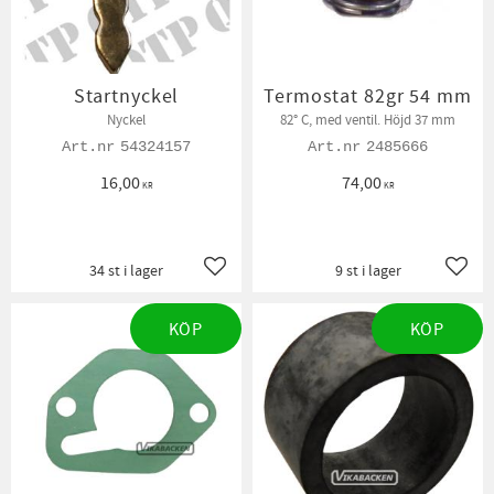
Startnyckel
Termostat 82gr 54 mm
Nyckel
82° C, med ventil. Höjd 37 mm
54324157
2485666
16,00
74,00
KR
KR
34 st i lager
9 st i lager
Lägg till i favoriter
Lägg t
KÖP
KÖP