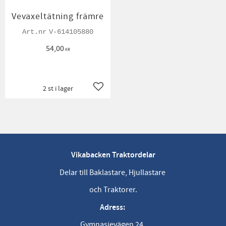
Vevaxeltätning främre
V-614105880
54,00
KR
2 st i lager
Lägg till i favoriter
Vikabacken Traktordelar
Delar till Baklastare, Hjullastare
och Traktorer.
Adress:
Gymnasievägen 24