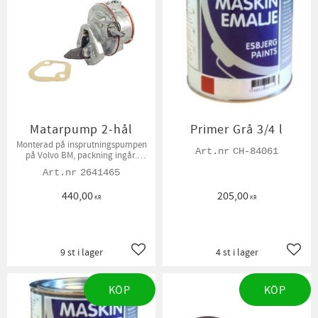
Matarpump 2-hål
Primer Grå 3/4 l
Monterad på insprutningspumpen
CH-84061
på Volvo BM, packning ingår.
Anslutningsgänga 1/2"UNF
2641465
440,00
205,00
KR
KR
9 st i lager
4 st i lager
Lägg till i favoriter
Lägg t
KÖP
KÖP