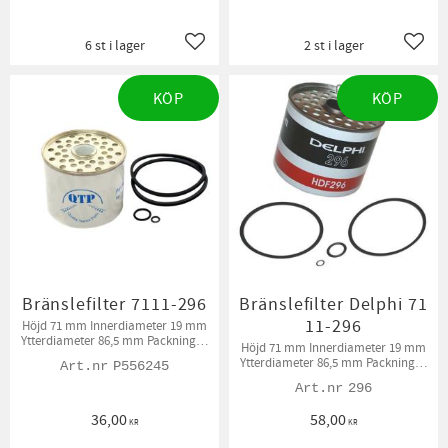
6 st i lager
2 st i lager
Lägg till i favoriter
Lägg t
KÖP
KÖP
Bränslefilter 7111-296
Bränslefilter Delphi 71
11-296
Höjd 71 mm Innerdiameter 19 mm
Ytterdiameter 86,5 mm Packningar
Höjd 71 mm Innerdiameter 19 mm
medföljer.
Ytterdiameter 86,5 mm Packningar
P556245
medföljer
296
36,00
58,00
KR
KR