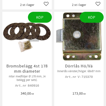
2 st i lager
2 st i lager
Lägg till i favoriter
Lägg t
KÖP
KÖP
Bromsbelägg 4st 178
Dörrlås Hö/Vä
mm diameter
Innerlås vänster/höger. 68x87 mm
nitar medföljer Ø 178 mm, (4
V-715370
belägg per sats).
840916
340,00
173,00
KR
KR