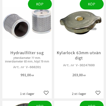
KÖP
KÖP
Hydraulfilter sug
Kylarlock 63mm utvän
digt
ytterdiameter 77 mm.
innerdiameter 60 mm, höjd 79 mm
V-30247600
V-668201
991,00
203,00
KR
KR
1 st i lager
2 st i lager
Lägg till i favoriter
Lägg t