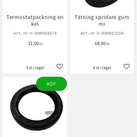
Termostatpackning en
Tätning spridare gum
kel
mi
V-836014274
V-836017216
31,00
68,00
KR
KR
3 st i lager
4 st i lager
Lägg till i favoriter
Lägg t
KÖP