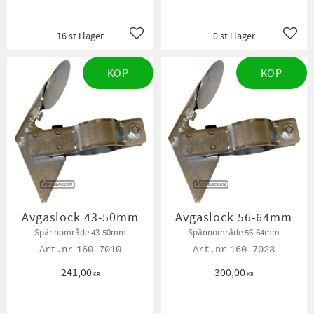
16 st i lager
0 st i lager
Lägg till i favoriter
Lägg t
KÖP
KÖP
Avgaslock 43-50mm
Avgaslock 56-64mm
Spännområde 43-50mm
Spännområde 56-64mm
160-7010
160-7023
241,00
300,00
KR
KR