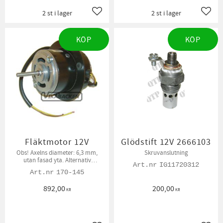
2 st i lager
2 st i lager
Lägg till i favoriter
Lägg t
KÖP
KÖP
Fläktmotor 12V
Glödstift 12V 2666103
Obs! ​Axelns diameter: 6,3 mm,
Skruvanslutning
utan fasad yta. Alternativ
IG11720312
förekommer med fasad 8 mm axel
170-145
892,00
200,00
KR
KR