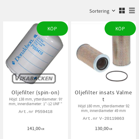
Välj sortering
V
KÖP
KÖP
Oljefilter (spin-on)
Oljefilter insats Valme
t
Höjd: 138 mm, ytterdiameter: 97
mm, innerdiameter: 1"-12 UNF "
Höjd 180 mm, ytterdiameter 92
mm, innerdiameter 49 mm
P559418
V-20119863
141,00
130,00
KR
KR