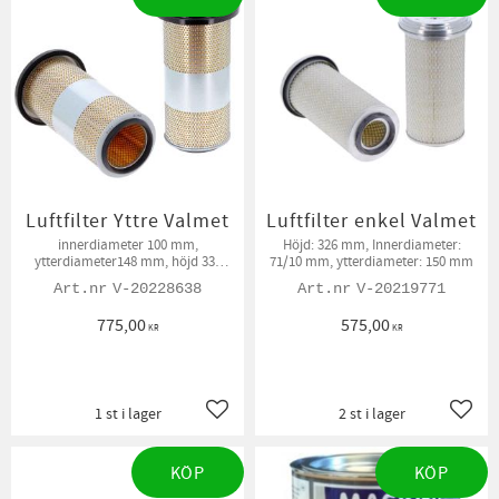
Luftfilter Yttre Valmet
Luftfilter enkel Valmet
innerdiameter 100 mm,
Höjd: 326 mm, Innerdiameter:
ytterdiameter148 mm, höjd 331
71/10 mm, ytterdiameter: 150 mm
mm
V-20228638
V-20219771
775,00
575,00
KR
KR
1 st i lager
2 st i lager
Lägg till i favoriter
Lägg t
KÖP
KÖP