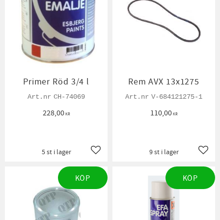
Primer Röd 3/4 l
Rem AVX 13x1275
CH-74069
V-684121275-1
228,00
110,00
KR
KR
5 st i lager
9 st i lager
Lägg till i favoriter
Lägg t
KÖP
KÖP