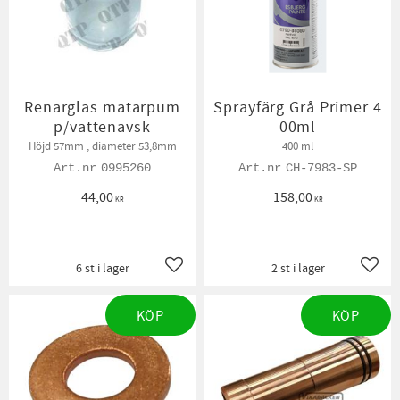
Renarglas matarpum
Sprayfärg Grå Primer 4
p/vattenavsk
00ml
Höjd 57mm , diameter 53,8mm
400 ml
0995260
CH-7983-SP
44,00
158,00
KR
KR
6 st i lager
2 st i lager
Lägg till i favoriter
Lägg t
KÖP
KÖP