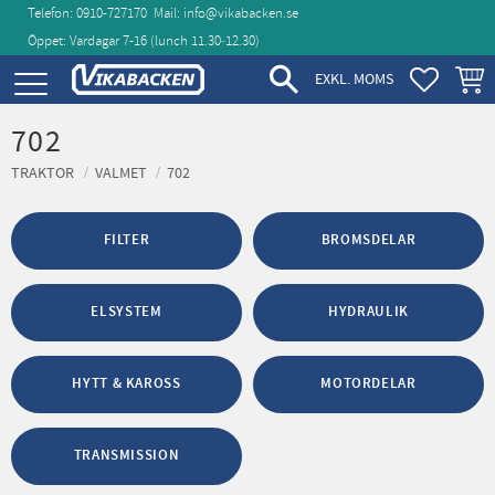
Telefon: 0910-727170
Mail:
info@vikabacken.se
Öppet: Vardagar 7-16 (lunch 11.30‑12.30)
Meny
FAVORIT
KUND
EXKL. MOMS
702
TRAKTOR
VALMET
702
FILTER
BROMSDELAR
ELSYSTEM
HYDRAULIK
HYTT & KAROSS
MOTORDELAR
TRANSMISSION