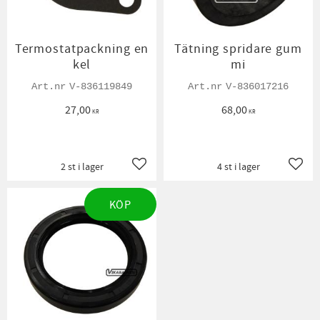
Termostatpackning en
Tätning spridare gum
kel
mi
V-836119849
V-836017216
27,00
68,00
KR
KR
2 st i lager
4 st i lager
Lägg till i favoriter
Lägg t
KÖP