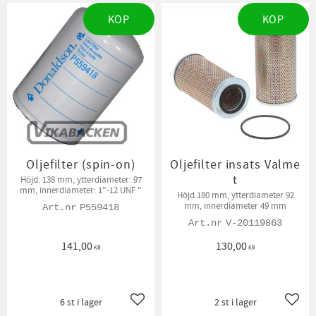
KÖP
KÖP
Oljefilter (spin-on)
Oljefilter insats Valme
t
Höjd: 138 mm, ytterdiameter: 97
mm, innerdiameter: 1"-12 UNF "
Höjd 180 mm, ytterdiameter 92
mm, innerdiameter 49 mm
P559418
V-20119863
141,00
130,00
KR
KR
6 st i lager
2 st i lager
Lägg till i favoriter
Lägg t