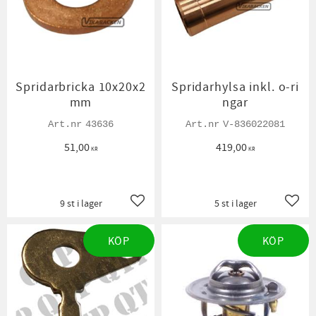
Spridarbricka 10x20x2
Spridarhylsa inkl. o-ri
mm
ngar
43636
V-836022081
51,00
419,00
KR
KR
9 st i lager
5 st i lager
Lägg till i favoriter
Lägg t
KÖP
KÖP