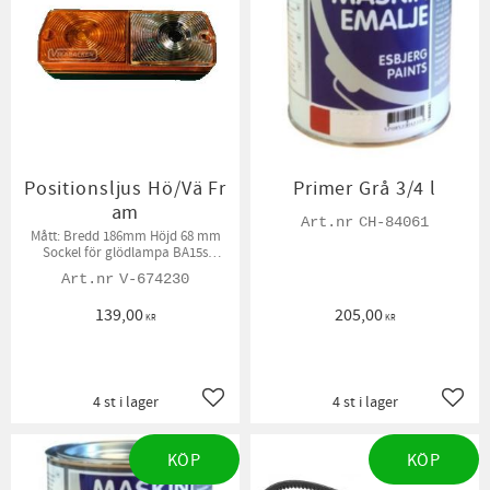
Positionsljus Hö/Vä Fr
Primer Grå 3/4 l
am
CH-84061
​Mått: Bredd 186mm Höjd 68 mm
Sockel för glödlampa BA15s
Glödlampor ingår ej
V-674230
139,00
205,00
KR
KR
4 st i lager
4 st i lager
Lägg till i favoriter
Lägg t
KÖP
KÖP