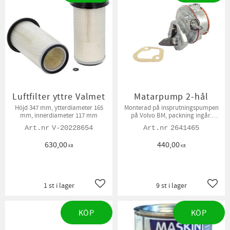
Luftfilter yttre Valmet
Matarpump 2-hål
Höjd 347 mm, ytterdiameter 165
Monterad på insprutningspumpen
mm, innerdiameter 117 mm
på Volvo BM, packning ingår.
Anslutningsgänga 1/2"UNF
V-20228654
2641465
630,00
440,00
KR
KR
1 st i lager
9 st i lager
Lägg till i favoriter
Lägg t
KÖP
KÖP