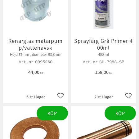
Renarglas matarpum
Sprayfärg Grå Primer 4
p/vattenavsk
00ml
Höjd 57mm , diameter 53,8mm
400 ml
0995260
CH-7983-SP
44,00
158,00
KR
KR
6 st i lager
2 st i lager
Lägg till i favoriter
Lägg t
KÖP
KÖP