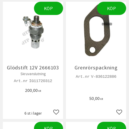
KÖP
KÖP
Glödstift 12V 2666103
Grenrörspackning
Skruvanslutning
V-836122886
IG11720312
200,00
KR
50,00
KR
6 st i lager
Lägg till i favoriter
Lägg t
KÖP
KÖP