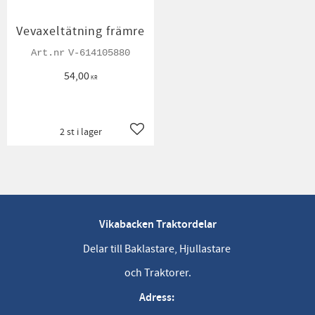
Vevaxeltätning främre
V-614105880
54,00
KR
2 st i lager
Lägg till i favoriter
Vikabacken Traktordelar
Delar till Baklastare, Hjullastare
och Traktorer.
Adress: