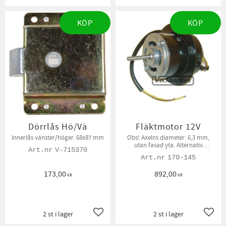
KÖP
KÖP
Dörrlås Hö/Vä
Fläktmotor 12V
Innerlås vänster/höger. 68x87 mm
Obs! ​Axelns diameter: 6,3 mm,
utan fasad yta. Alternativ
V-715370
förekommer med fasad 8 mm axel
170-145
173,00
892,00
KR
KR
2 st i lager
2 st i lager
Lägg till i favoriter
Lägg t