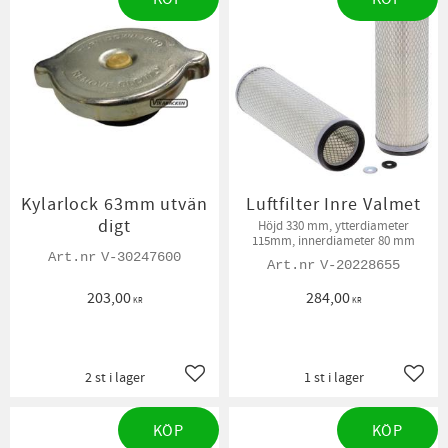
Kylarlock 63mm utvän
Luftfilter Inre Valmet
digt
Höjd 330 mm, ytterdiameter
115mm, innerdiameter 80 mm
V-30247600
V-20228655
203,00
284,00
KR
KR
2 st i lager
1 st i lager
Lägg till i favoriter
Lägg t
KÖP
KÖP