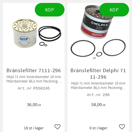
KÖP
KÖP
Bränslefilter 7111-296
Bränslefilter Delphi 71
11-296
Höjd 71 mm Innerdiameter 19 mm
Ytterdiameter 86,5 mm Packningar
Höjd 71 mm Innerdiameter 19 mm
medföljer.
Ytterdiameter 86,5 mm Packningar
P556245
medföljer
296
36,00
58,00
KR
KR
16 st i lager
0 st i lager
Lägg till i favoriter
Lägg t