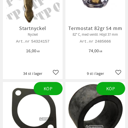
Startnyckel
Termostat 82gr 54 mm
Nyckel
82° C, med ventil. Höjd 37 mm
54324157
2485666
16,00
74,00
KR
KR
34 st i lager
9 st i lager
Lägg till i favoriter
Lägg t
KÖP
KÖP