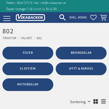
Telefon: 0910-727170
Mail:
info@vikabacken.se
Öppet: Vardagar 7-16 (lunch 11.30‑12.30)
Meny
FAVORIT
KUND
EXKL. MOMS
802
TRAKTOR
VALMET
802
FILTER
BROMSDELAR
ELSYSTEM
HYTT & KAROSS
MOTORDELAR
Välj sortering
V