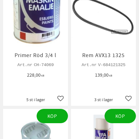
Primer Röd 3/4 l
Rem AVX13 1325
CH-74069
V-684121325
228,00
139,00
KR
KR
5 st i lager
3 st i lager
Lägg till i favoriter
Lägg t
KÖP
KÖP