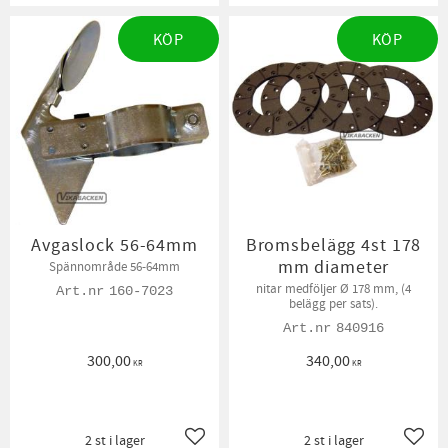
KÖP
KÖP
Avgaslock 56-64mm
Bromsbelägg 4st 178
mm diameter
Spännområde 56-64mm
nitar medföljer Ø 178 mm, (4
160-7023
belägg per sats).
840916
300,00
340,00
KR
KR
2 st i lager
2 st i lager
Lägg till i favoriter
Lägg t