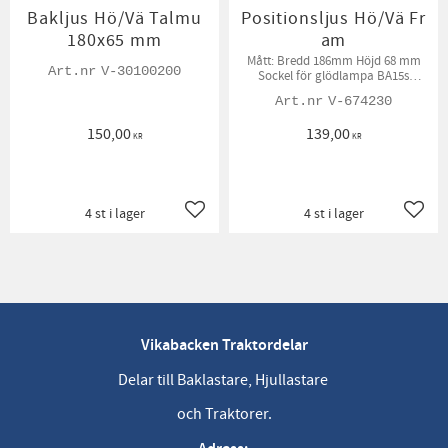
Bakljus Hö/Vä Talmu
Positionsljus Hö/Vä Fr
180x65 mm
am
​Mått: Bredd 186mm Höjd 68 mm
V-30100200
Sockel för glödlampa BA15s
Glödlampor ingår ej
V-674230
150,00
139,00
KR
KR
4 st i lager
4 st i lager
Lägg till i favoriter
Lägg t
Vikabacken Traktordelar
Delar till Baklastare, Hjullastare
och Traktorer.