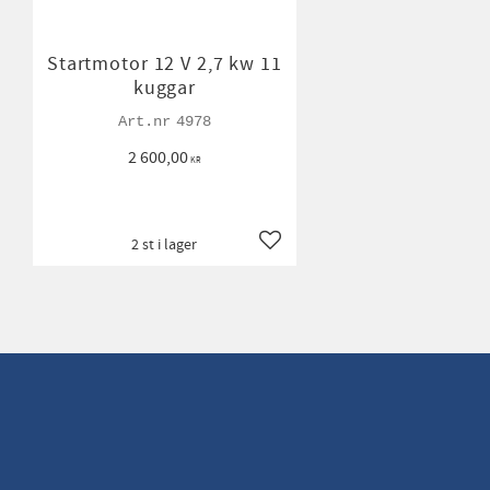
Startmotor 12 V 2,7 kw 11
kuggar
4978
2 600,00
KR
2 st i lager
Lägg till i favoriter