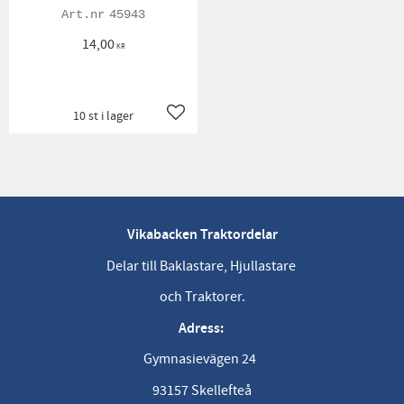
45943
14,00
KR
10 st i lager
Lägg till i favoriter
Vikabacken Traktordelar
Delar till Baklastare, Hjullastare
och Traktorer.
Adress:
Gymnasievägen 24
93157 Skellefteå