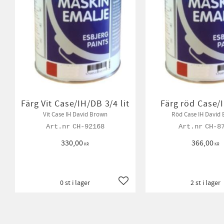
Färg Vit Case/IH/DB 3/4 lit
Färg röd Case/
Vit Case IH David Brown
Röd Case IH David
CH-92168
CH-8
330,00
366,00
KR
KR
0 st i lager
2 st i lager
Lägg till i favoriter