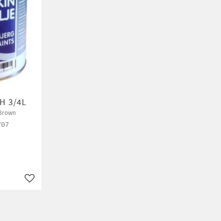
IH 3/4L
 Brown
707
Lägg till i favoriter