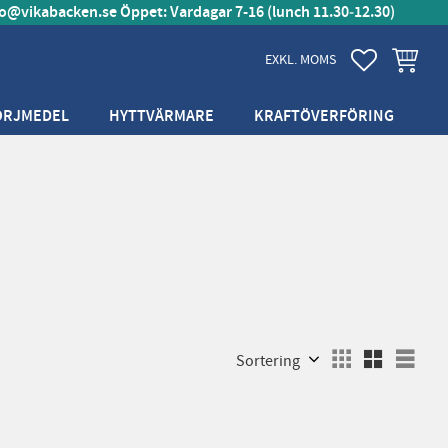
fo@vikabacken.se
Öppet: Vardagar 7-16 (lunch 11.30‑12.30)
FAVORITER
KUNDVA
EXKL. MOMS
ÖRJMEDEL
HYTTVÄRMARE
KRAFTÖVERFÖRING
Välj sortering
Välj