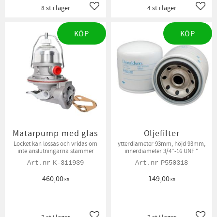
8 st i lager
4 st i lager
Lägg till i favoriter
Lägg t
KÖP
KÖP
Matarpump med glas
Oljefilter
Locket kan lossas och vridas om
ytterdiameter 93mm, höjd 93mm,
inte anslutningarna stämmer
innerdiameter 3/4"-16 UNF "
K-311939
P550318
460,00
149,00
KR
KR