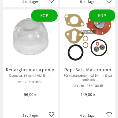
0 st i lager
5 st i lager
Lägg till i favoriter
Lägg t
KÖP
KÖP
Renarglas matarpump
Rep. Sats Matarpump
Diameter: 57 mm, höjd 38mm
För matarpump med 84 mm Ø på
membranet
41528
26410045
96,00
149,00
KR
KR
4 st i lager
4 st i lager
Lägg till i favoriter
Lägg t