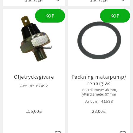
2 st i lager
2 st i lager
Lägg till i favoriter
Lägg t
KÖP
KÖP
Oljetrycksgivare
Packning matarpump/
renarglas
67492
Innerdiameter 48 mm,
ytterdiameter 57 mm
41533
155,00
28,00
KR
KR