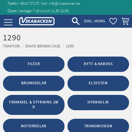
Telefon: 0910-727170
Mail:
info@vikabacken.se
Öppet: Vardagar 7-16 (lunch 11.30‑12.30)
Meny
FAVORIT
KUND
EXKL. MOMS
1290
TRAKTOR
DAVID BROWN-CASE
1290
FILTER
HYTT & KAROSS
BROMSDELAR
ELSYSTEM
FRAMAXEL & STYRNING 2W
HYDRAULIK
D
MOTORDELAR
TRANSMISSION