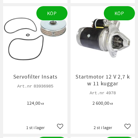
KÖP
KÖP
Servofilter Insats
Startmotor 12 V 2,7 k
w 11 kuggar
83936985
4978
124,00
2 600,00
KR
KR
1 st i lager
2 st i lager
Lägg till i favoriter
Lägg t