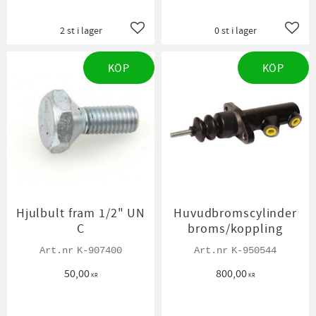
2 st i lager
0 st i lager
Lägg till i favoriter
Lägg t
KÖP
KÖP
Hjulbult fram 1/2" UN
Huvudbromscylinder
C
broms/koppling
K-907400
K-950544
50,00
800,00
KR
KR