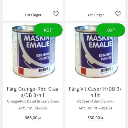
1 st i lager
3 st i lager
Lägg till i favoriter
Lägg t
KÖP
KÖP
Färg Orange-Röd Claa
Färg Vit Case/IH/DB 3/
s/DB 3/4 l
4 lit
Orange-Röd David Brown / Claas
Vit Case IH David Brown
CH-261
CH-92168
366,00
330,00
KR
KR