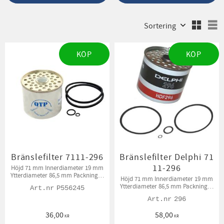
Välj sortering
V
KÖP
KÖP
Bränslefilter 7111-296
Bränslefilter Delphi 71
11-296
Höjd 71 mm Innerdiameter 19 mm
Ytterdiameter 86,5 mm Packningar
Höjd 71 mm Innerdiameter 19 mm
medföljer.
Ytterdiameter 86,5 mm Packningar
P556245
medföljer
296
36,00
58,00
KR
KR