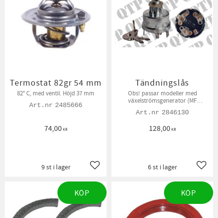
Termostat 82gr 54 mm
Tändningslås
82° C, med ventil. Höjd 37 mm
Obs! passar modeller med
växelströmsgenerator (MF
2485666
Modellerna)
2846130
74,00
128,00
KR
KR
9 st i lager
6 st i lager
Lägg till i favoriter
Lägg t
KÖP
KÖP