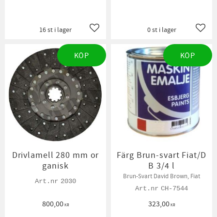
16 st i lager
0 st i lager
Lägg till i favoriter
Lägg t
KÖP
KÖP
Drivlamell 280 mm or
Färg Brun-svart Fiat/D
ganisk
B 3/4 l
Brun-Svart David Brown, Fiat
2030
CH-7544
800,00
323,00
KR
KR