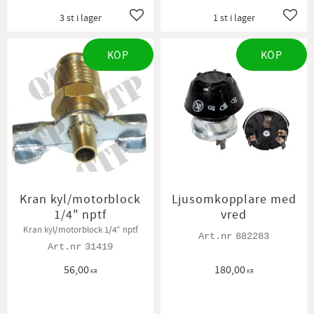
3 st i lager
1 st i lager
Lägg till i favoriter
Lägg t
KÖP
KÖP
Kran kyl/motorblock
Ljusomkopplare med
1/4" nptf
vred
Kran kyl/motorblock 1/4" nptf
882283
31419
56,00
180,00
KR
KR