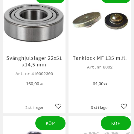
Svänghjulslager 22x51
Tanklock MF 135 m.fl.
x14,5 mm
8002
410002300
160,00
64,00
KR
KR
2 st i lager
3 st i lager
Lägg till i favoriter
Lägg t
KÖP
KÖP