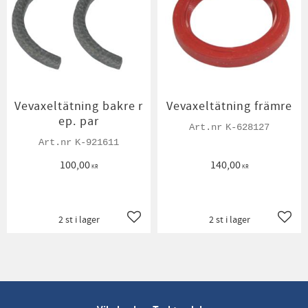
Vevaxeltätning bakre r
Vevaxeltätning främre
ep. par
K-628127
K-921611
100,00
140,00
KR
KR
2 st i lager
2 st i lager
Lägg till i favoriter
Lägg t