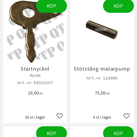
KÖP
KÖP
Startnyckel
Stötstång matarpump
Nyckel
113096
54324157
16,00
75,00
KR
KR
34 st i lager
4 st i lager
Lägg till i favoriter
Lägg t
KÖP
KÖP