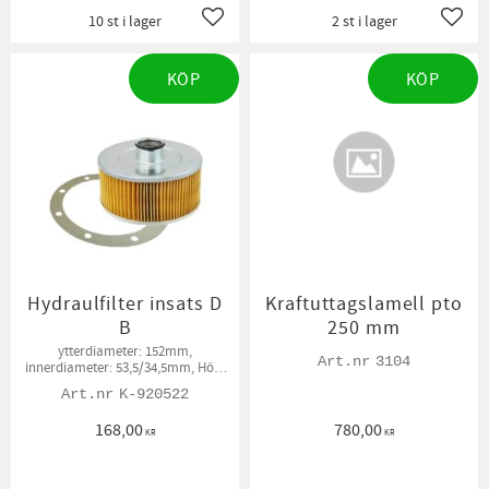
10 st i lager
2 st i lager
Lägg till i favoriter
Lägg t
KÖP
KÖP
Hydraulfilter insats D
Kraftuttagslamell pto
B
250 mm
ytterdiameter: 152mm,
3104
innerdiameter: 53,5/34,5mm, Höjd
91 mm
K-920522
168,00
780,00
KR
KR