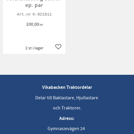
ep. par
K-921611
100,00
KR
2 st i lager
Lägg till i favoriter
Vikabacken Traktordelar
Delar till Baklastare, Hjullastare
och Traktorer.
Adress:
Gymnasievägen 24