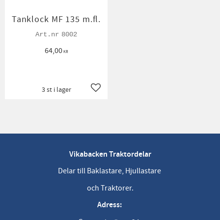
Tanklock MF 135 m.fl.
8002
64,00
KR
3 st i lager
Lägg till i favoriter
Vikabacken Traktordelar
Delar till Baklastare, Hjullastare
och Traktorer.
Adress: