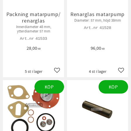
Packning matarpump/
Renarglas matarpump
renarglas
Diameter: 57 mm, höjd 38mm
Innerdiameter 48 mm,
41528
ytterdiameter 57 mm
41533
28,00
96,00
KR
KR
5 st i lager
4 st i lager
Lägg till i favoriter
Lägg t
KÖP
KÖP