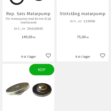
Rep. Sats Matarpump
Stötstång matarpump
För matarpump med 84 mm Ø på
113096
membranet
26410045
149,00
75,00
KR
KR
4 st i lager
4 st i lager
Lägg till i favoriter
Lägg t
KÖP