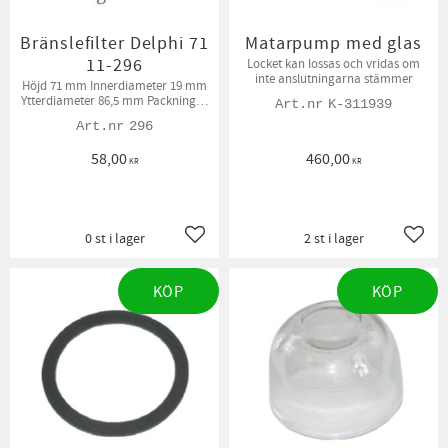
Bränslefilter Delphi 71
Matarpump med glas
11-296
Locket kan lossas och vridas om
inte anslutningarna stämmer
Höjd 71 mm Innerdiameter 19 mm
Ytterdiameter 86,5 mm Packningar
K-311939
medföljer
296
58,00
460,00
KR
KR
0 st i lager
2 st i lager
Lägg till i favoriter
Lägg t
KÖP
KÖP