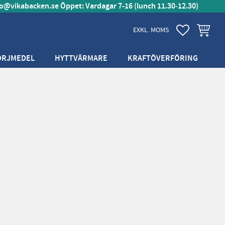
fo@vikabacken.se
Öppet: Vardagar 7-16 (lunch 11.30‑12.30)
FAVORITER
KUNDVA
EXKL. MOMS
ÖRJMEDEL
HYTTVÄRMARE
KRAFTÖVERFÖRING