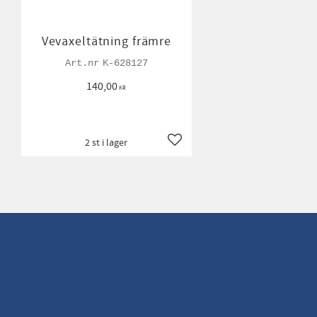
Vevaxeltätning främre
K-628127
140,00
KR
2 st i lager
Lägg till i favoriter