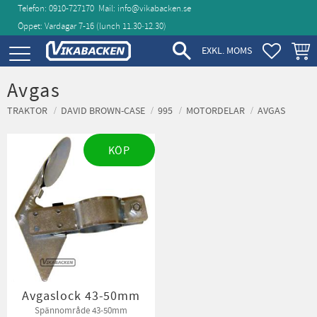
Telefon: 0910-727170
Mail:
info@vikabacken.se
Öppet: Vardagar 7-16 (lunch 11.30‑12.30)
Meny
FAVORIT
KUND
EXKL. MOMS
Avgas
TRAKTOR
DAVID BROWN-CASE
995
MOTORDELAR
AVGAS
KÖP
Avgaslock 43-50mm
Spännområde 43-50mm