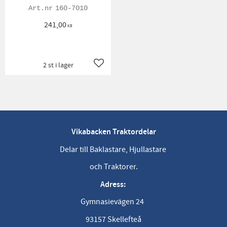
160-7010
241,00
KR
2 st i lager
Lägg till i favoriter
Vikabacken Traktordelar
Delar till Baklastare, Hjullastare
och Traktorer.
Adress:
Gymnasievägen 24
93157 Skellefteå