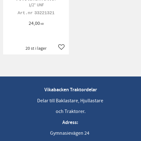
1/2" UNF
33221321
24,00
KR
20 st i lager
Lägg till i favoriter
Vikabacken Traktordelar
Delar till Baklastare, Hjullastare
och Traktorer.
Adress:
Gymnasievägen 24