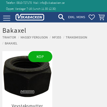
Telefon: 0910-727170
Mail:
info@vikabacken.se
Öppet: Vardagar 7-16 (lunch 11.30‑12.30)
Meny
FAVORIT
KUND
EXKL. MOMS
Bakaxel
TRAKTOR
MASSEY FERGUSON
MF355
TRANSMISSION
BAKAXEL
KÖP
Vevstaksmutter