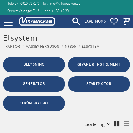
Telefon: 0910-727170
Mail:
info@vikabacken.se
Öppet: Vardagar 7-16 (lunch 11.30‑12.30)
Meny
FAVORIT
KUND
EXKL. MOMS
Elsystem
TRAKTOR
MASSEY FERGUSON
MF355
ELSYSTEM
BELYSNING
GIVARE & INSTRUMENT
GENERATOR
STARTMOTOR
STRÖMBRYTARE
Välj sortering
V