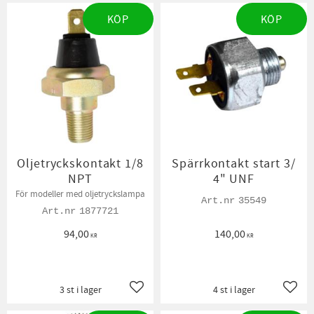
KÖP
KÖP
Oljetryckskontakt 1/8
Spärrkontakt start 3/
NPT
4" UNF
För modeller med oljetryckslampa
35549
1877721
94,00
140,00
KR
KR
3 st i lager
4 st i lager
Lägg till i favoriter
Lägg t