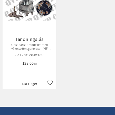
Tändningslås
Obs! passar modeller med
växelströmsgenerator (MF
Modellerna)
2846130
128,00
KR
6 st i lager
Lägg till i favoriter