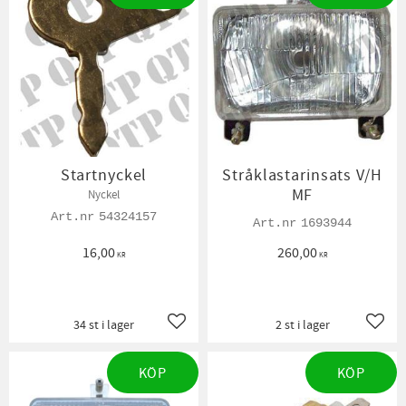
Startnyckel
Stråklastarinsats V/H
MF
Nyckel
54324157
1693944
16,00
260,00
KR
KR
34 st i lager
2 st i lager
Lägg till i favoriter
Lägg t
KÖP
KÖP