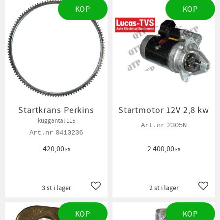
KÖP
KÖP
Startkrans Perkins
Startmotor 12V 2,8 kw
kuggantal 115
2305N
0410236
420,00
2 400,00
KR
KR
3 st i lager
2 st i lager
Lägg till i favoriter
Lägg t
KÖP
KÖP