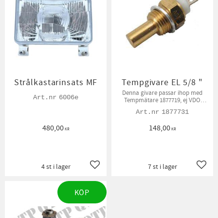
Strålkastarinsats MF
Tempgivare EL 5/8 "
Denna givare passar ihop med
6006e
Tempmätare 1877719​, ej VDO
mätare
1877731
480,00
148,00
KR
KR
4 st i lager
7 st i lager
Lägg till i favoriter
Lägg t
KÖP