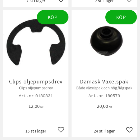
7 st i lager
2 st i lager
Lägg till i favoriter
Lägg t
KÖP
KÖP
Clips oljepumpsdrev
Damask Växelspak
Clips oljepumpsdrev
Både växelspak och hög/lågspak
0180831
180579
12,00
20,00
KR
KR
15 st i lager
24 st i lager
Lägg till i favoriter
Lägg t