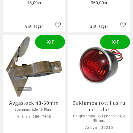
18,00
360,00
KR
KR
8 st i lager
2 st i lager
Lägg till i favoriter
Lägg t
KÖP
KÖP
Avgaslock 43-50mm
Baklampa rött ljus ru
nd i plåt
Spännområde 43-50mm
Bakljuslampa 12v Ljusöppning Ø
160-7010
56 mm.
35215