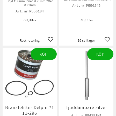
Höjd 114 mm Inner Ø 21mm Ytter
medföljer.
Ø 73mm
P556245
P550184
80,00
36,00
KR
KR
Restnotering
16 st i lager
Lägg till i favoriter
Lägg t
KÖP
KÖP
Bränslefilter Delphi 71
Ljuddämpare silver
11-296
894291M1