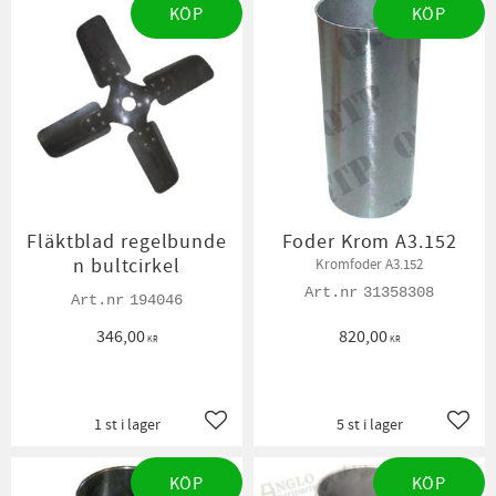
KÖP
KÖP
Fläktblad regelbunde
Foder Krom A3.152
n bultcirkel
Kromfoder A3.152
31358308
194046
346,00
820,00
KR
KR
1 st i lager
5 st i lager
Lägg till i favoriter
Lägg t
KÖP
KÖP