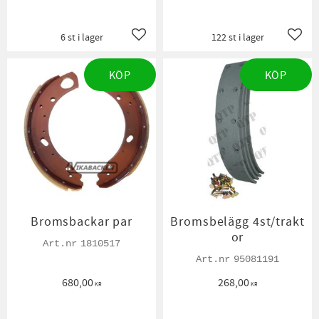
6 st i lager
122 st i lager
Lägg till i favoriter
Lägg t
KÖP
KÖP
Bromsbackar par
Bromsbelägg 4st/trakt
or
1810517
95081191
680,00
268,00
KR
KR