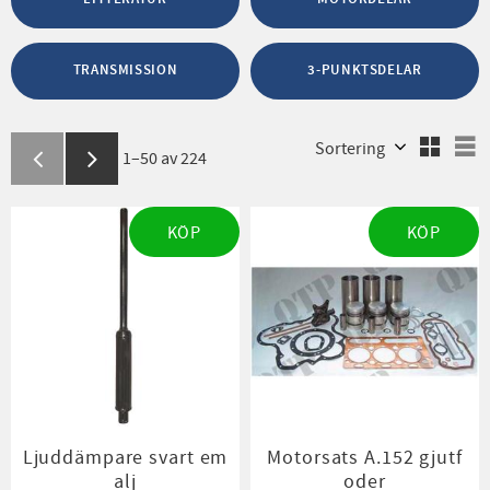
TRANSMISSION
3-PUNKTSDELAR
Välj sortering
V
1–
50
av
224
KÖP
KÖP
Ljuddämpare svart em
Motorsats A.152 gjutf
alj
oder