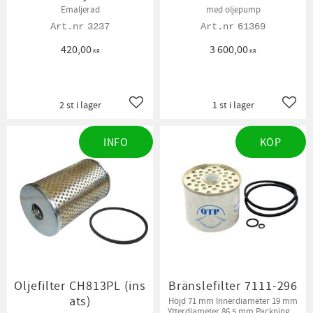
Emaljerad
med oljepump
3237
61369
420,00
3 600,00
KR
KR
2 st i lager
1 st i lager
Lägg till i favoriter
Lägg t
INFO
KÖP
Oljefilter CH813PL (ins
Bränslefilter 7111-296
ats)
Höjd 71 mm Innerdiameter 19 mm
Ytterdiameter 86,5 mm Packningar