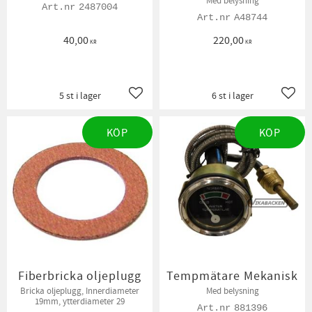
Med belysning
2487004
A48744
40,00
220,00
KR
KR
5 st i lager
6 st i lager
Lägg till i favoriter
Lägg t
KÖP
KÖP
Fiberbricka oljeplugg
Tempmätare Mekanisk
Bricka oljeplugg, Innerdiameter
Med belysning
19mm, ytterdiameter 29
881396