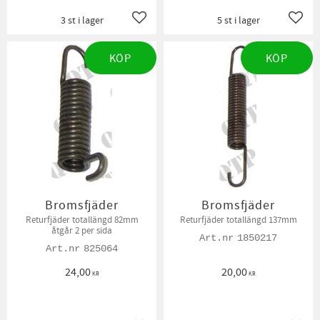
3 st i lager
5 st i lager
Lägg till i favoriter
Lägg t
KÖP
KÖP
Bromsfjäder
Bromsfjäder
Returfjäder totallängd 82mm
Returfjäder totallängd 137mm
åtgår 2 per sida
1850217
825064
24,00
20,00
KR
KR