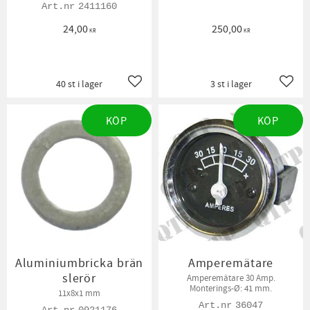
2411160
24,00
250,00
KR
KR
40 st i lager
3 st i lager
Lägg till i favoriter
Lägg t
KÖP
KÖP
Aluminiumbricka brän
Amperemätare
slerör
Amperemätare 30 Amp.
Monterings-Ø: 41 mm.
11x8x1 mm
36047