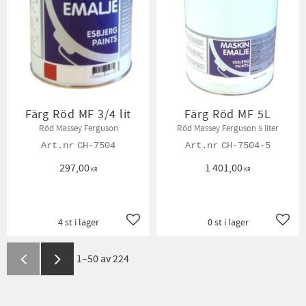
Färg Röd MF 3/4 lit
Färg Röd MF 5L
Röd Massey Ferguson
Röd Massey Ferguson 5 liter
CH-7504
CH-7504-5
297,00
1 401,00
KR
KR
4 st i lager
0 st i lager
Lägg till i favoriter
Lägg t
1–
50
av
224