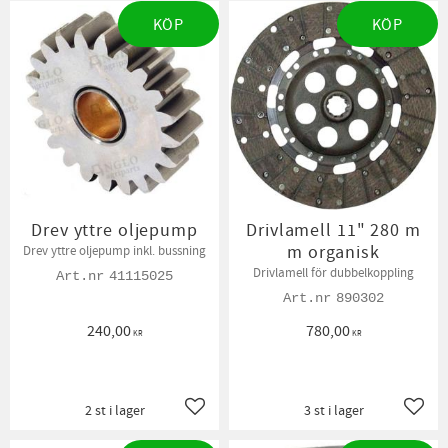
KÖP
KÖP
Drev yttre oljepump
Drivlamell 11" 280 m
m organisk
Drev yttre oljepump inkl. bussning
Drivlamell för dubbelkoppling
41115025
890302
240,00
780,00
KR
KR
2 st i lager
3 st i lager
Lägg till i favoriter
Lägg t