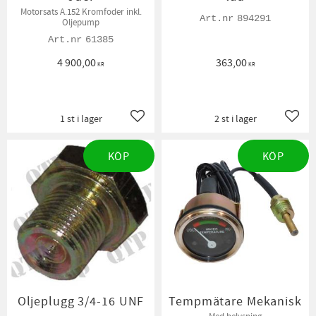
Motorsats A.152 Kromfoder inkl.
894291
Oljepump
61385
4 900,00
363,00
KR
KR
1 st i lager
2 st i lager
Lägg till i favoriter
Lägg t
KÖP
KÖP
Oljeplugg 3/4-16 UNF
Tempmätare Mekanisk