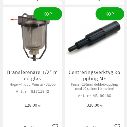
Lägg till i favoriter
Lägg t
KÖP
KÖP
Bränslerenare 1/2" m
Centreringsverktyg ko
ed glas
ppling MF
Höger=Inlopp, Vänster=Utlopp
Passar 280mm dubbelkoppling
med 10 splines i lamellen!
81711842
VB-90460
128,00
320,00
KR
KR