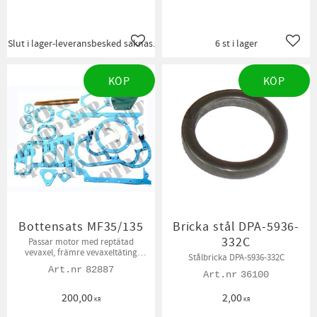
Slut i lager-leveransbesked saknas.
6 st i lager
Lägg till i favoriter
Lägg t
KÖP
KÖP
Bottensats MF35/135
Bricka stål DPA-5936-
332C
Passar motor med reptätad
vevaxel, främre vevaxeltäting
Stålbricka DPA-5936-332C
ingår ej.
82887
36100
200,00
2,00
KR
KR