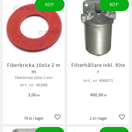
KÖP
KÖP
Fiberbricka 10x5x 2 m
Filterhållare inkl. filte
m
r
Fiberbricka 10x5x 2 mm
890971
36288
3,00
400,00
KR
KR
79 st i lager
2 st i lager
Lägg till i favoriter
Lägg t