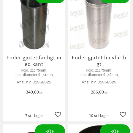
Foder gjutet färdigt m
Foder gjutet halvfärdi
ed kant
gt
Höjd: 215,75mm,
Höjd: 215,75mm,
innerdiameter:91,51mm,
innerdiameter:91,49mm,
ytterdiameter: 93,66mm,
ytterdiameter: 93,71mm,
31358322
31358323
ytterdiameter kant: 96,72mm, höjd
ytterdiameter kant: 96,72mm, höjd
kant: 3,81mm
kant: 3,81mm
340,00
286,00
KR
KR
7 st i lager
10 st i lager
Lägg till i favoriter
Lägg t
KÖP
KÖP