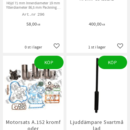
Höjd 71 mm Innerdiameter 19 mm
Ytterdiameter 86,5 mm Packningar
medföljer
296
58,00
400,00
KR
KR
0 st i lager
1 st i lager
Lägg till i favoriter
Lägg t
KÖP
KÖP
Motorsats A.152 kromf
Ljuddämpare Svartmå
oder
lad