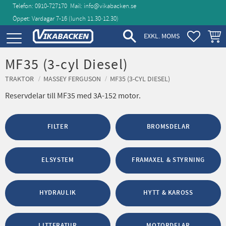
Telefon: 0910-727170
Mail:
info@vikabacken.se
Öppet: Vardagar 7-16 (lunch 11.30‑12.30)
Meny
FAVORIT
KUND
EXKL. MOMS
MF35 (3-cyl Diesel)
TRAKTOR
MASSEY FERGUSON
MF35 (3-CYL DIESEL)
Reservdelar till MF35 med 3A-152 motor.
FILTER
BROMSDELAR
ELSYSTEM
FRAMAXEL & STYRNING
HYDRAULIK
HYTT & KAROSS
LITTERATUR
MOTORDELAR