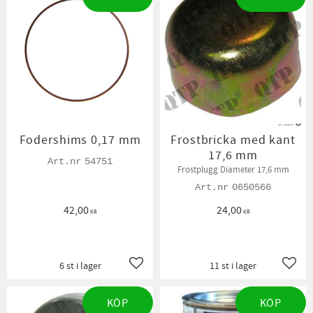
Fodershims 0,17 mm
Frostbricka med kant
17,6 mm
54751
Frostplugg Diameter 17,6 mm
0650566
42,00
24,00
KR
KR
6 st i lager
11 st i lager
Lägg till i favoriter
Lägg t
KÖP
KÖP