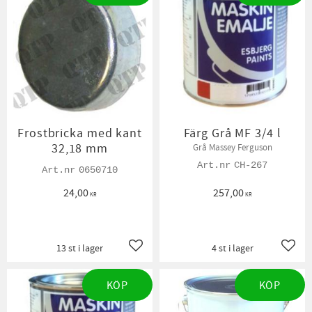
Frostbricka med kant
Färg Grå MF 3/4 l
32,18 mm
Grå Massey Ferguson
CH-267
0650710
24,00
257,00
KR
KR
13 st i lager
4 st i lager
Lägg till i favoriter
Lägg t
KÖP
KÖP