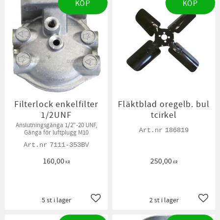
KÖP
KÖP
Filterlock enkelfilter
Fläktblad oregelb. bul
1/2UNF
tcirkel
Anslutningsgänga 1/2"-20 UNF,
186819
Gänga för luftplugg M10
7111-353BV
160,00
250,00
KR
KR
5 st i lager
2 st i lager
Lägg till i favoriter
Lägg t