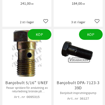
241,00
184,00
KR
KR
2 st i lager
3 st i lager
Lägg till i favoriter
Lägg t
KÖP
KÖP
Banjobult 5/16" UNEF
Banjobult DPA-7123-3
39D
Passar spridare för anslutning av
returledning bränsle på
Banjobult insprutningspump
Perkinsmotorer
0095315
36127