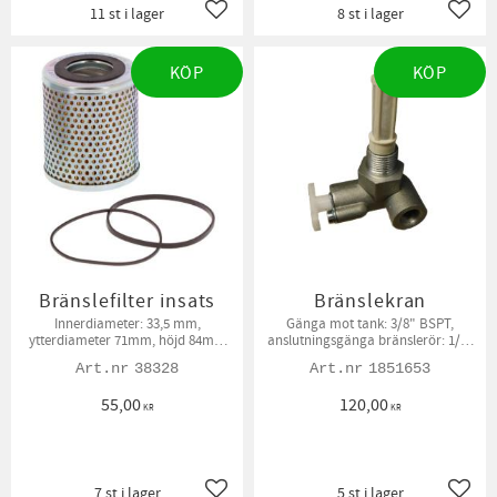
11 st i lager
8 st i lager
Lägg till i favoriter
Lägg t
KÖP
KÖP
Bränslefilter insats
Bränslekran
Innerdiameter: 33,5 mm,
Gänga mot tank: 3/8" BSPT,
ytterdiameter 71mm, höjd 84mm
anslutningsgänga bränslerör: 1/2"
Packningar ingår
UNF
38328
1851653
55,00
120,00
KR
KR
7 st i lager
5 st i lager