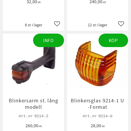
32,00
240,00
KR
KR
8 st i lager
12 st i lager
Lägg till i favoriter
Lägg t
INFO
KÖP
Blinkersarm st. lång
Blinkersglas 9214-1 U
modell
-Format
9214-2
9214-G
260,00
28,00
KR
KR