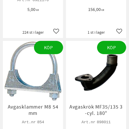
0921176
5,00
156,00
KR
KR
224 st i lager
1 st i lager
Lägg till i favoriter
Lägg t
KÖP
KÖP
Avgasklammer M8 54
Avgaskrök MF35/135 3
mm
-cyl. 180°
854
898011