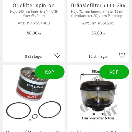
Oljefilter spin-on
Bränslefilter 7111-296
Höjd 140mm Inner Ø 3/4" UNF
Höjd 71 mm Innerdiameter 19 mm
Ytter Ø 76mm
Ytterdiameter 86,5 mm Packningar
medföljer.
P554408
P556245
88,00
36,00
KR
KR
8 st i lager
16 st i lager
Lägg till i favoriter
Lägg t
KÖP
KÖP