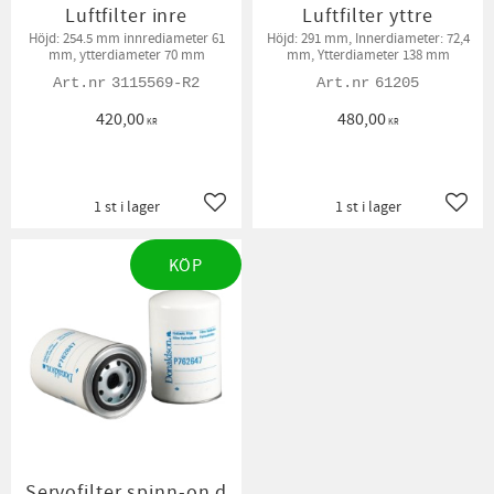
Luftfilter inre
Luftfilter yttre
Höjd: 254.5 mm innrediameter 61
Höjd: 291 mm, Innerdiameter: 72,4
mm, ytterdiameter 70 mm
mm, Ytterdiameter 138 mm
3115569-R2
61205
420,00
480,00
KR
KR
1 st i lager
1 st i lager
Lägg till i favoriter
Lägg t
KÖP
Servofilter spinn-on d