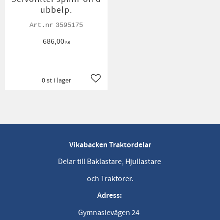
ubbelp.
3595175
686,00
KR
0 st i lager
Lägg till i favoriter
Vikabacken Traktordelar
Delar till Baklastare, Hjullastare
och Traktorer.
Adress:
Gymnasievägen 24