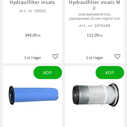
Hydraulfilter insats
Hydraulfilter insats M
F
25015
innerdiameter40 mm,
ytterdiameter 63 mm höjd 87 mm
1870199
349,00
112,00
KR
KR
1 st i lager
2 st i lager
Lägg till i favoriter
Lägg t
KÖP
KÖP