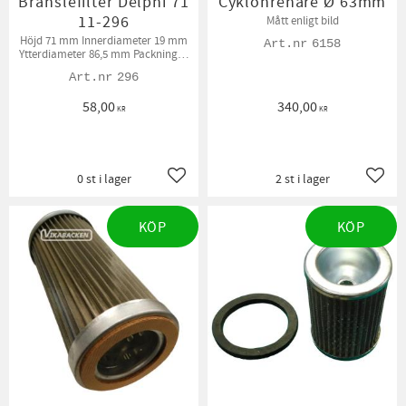
Bränslefilter Delphi 71
Cyklonrenare Ø 63mm
11-296
Mått enligt bild
Höjd 71 mm Innerdiameter 19 mm
6158
Ytterdiameter 86,5 mm Packningar
medföljer
296
58,00
340,00
KR
KR
0 st i lager
2 st i lager
Lägg till i favoriter
Lägg t
KÖP
KÖP