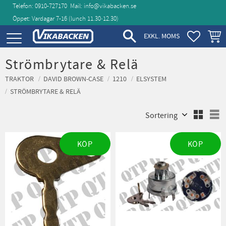
Telefon: 0910-727170
Mail:
info@vikabacken.se
Öppet: Vardagar 7-16 (lunch 11.30‑12.30)
Meny
FAVORIT
KUND
EXKL. MOMS
Strömbrytare & Relä
TRAKTOR
DAVID BROWN-CASE
1210
ELSYSTEM
STRÖMBRYTARE & RELÄ
Välj sortering
V
KÖP
KÖP