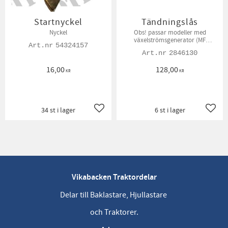
Startnyckel
Tändningslås
Nyckel
Obs! passar modeller med
växelströmsgenerator (MF
54324157
Modellerna)
2846130
16,00
128,00
KR
KR
34 st i lager
6 st i lager
Lägg till i favoriter
Lägg t
Vikabacken Traktordelar
Delar till Baklastare, Hjullastare
och Traktorer.