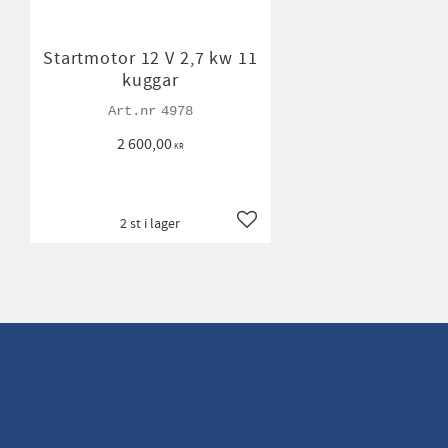
Startmotor 12 V 2,7 kw 11
kuggar
4978
2 600,00
KR
2 st i lager
Lägg till i favoriter