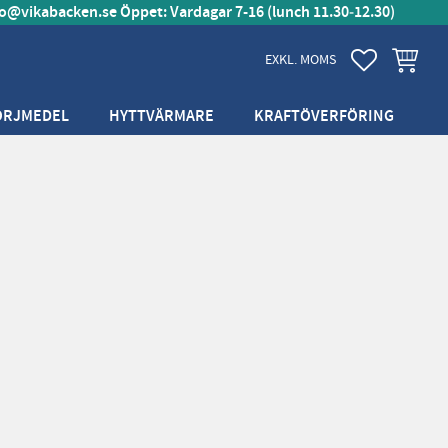
fo@vikabacken.se
Öppet: Vardagar 7-16 (lunch 11.30‑12.30)
FAVORITER
KUNDVA
EXKL. MOMS
ÖRJMEDEL
HYTTVÄRMARE
KRAFTÖVERFÖRING