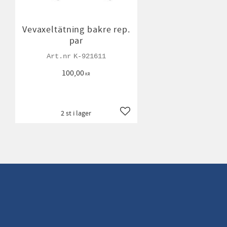
Vevaxeltätning bakre rep.
par
K-921611
100,00
KR
2 st i lager
Lägg till i favoriter