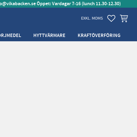
fo@vikabacken.se
Öppet: Vardagar 7-16 (lunch 11.30‑12.30)
FAVORITER
KUNDVA
EXKL. MOMS
ÖRJMEDEL
HYTTVÄRMARE
KRAFTÖVERFÖRING