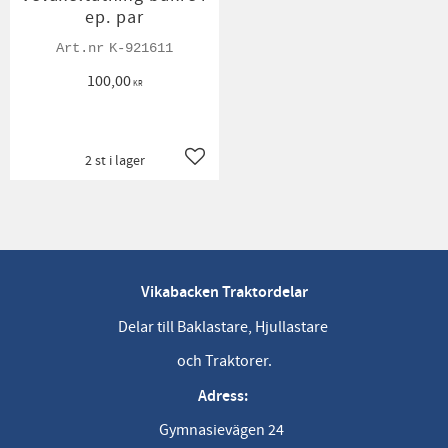
ep. par
K-921611
100,00
KR
2 st i lager
Lägg till i favoriter
Vikabacken Traktordelar
Delar till Baklastare, Hjullastare
och Traktorer.
Adress:
Gymnasievägen 24