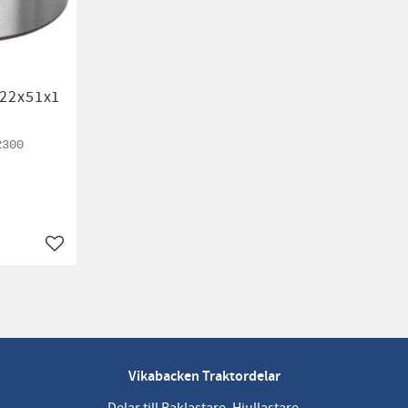
 22x51x1
2300
Lägg till i favoriter
Vikabacken Traktordelar
Delar till Baklastare, Hjullastare