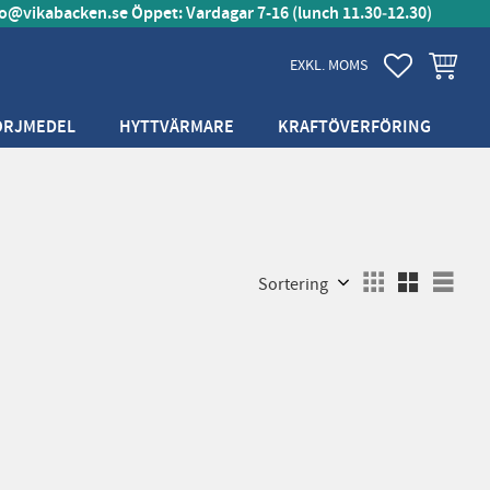
fo@vikabacken.se
Öppet: Vardagar 7-16 (lunch 11.30‑12.30)
FAVORITER
KUNDVA
EXKL. MOMS
ÖRJMEDEL
HYTTVÄRMARE
KRAFTÖVERFÖRING
Välj sortering
Välj