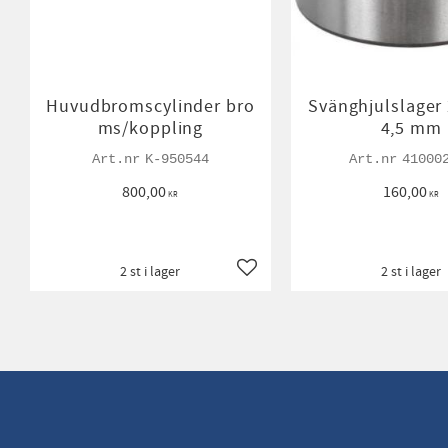
Huvudbromscylinder bro
Svänghjulslager
ms/koppling
4,5 mm
K-950544
41000
800,00
160,00
KR
KR
2 st i lager
2 st i lager
Lägg till i favoriter