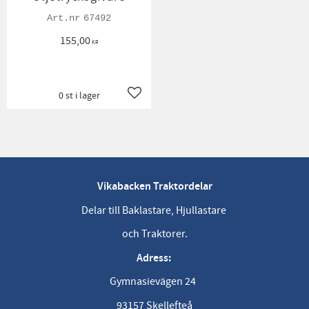
67492
155,00
KR
0 st i lager
Lägg till i favoriter
Vikabacken Traktordelar
Delar till Baklastare, Hjullastare
och Traktorer.
Adress:
Gymnasievägen 24
93157 Skellefteå