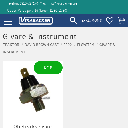
Telefon: 0910-727170
Mail:
info@vikabacken.se
Öppet: Vardagar 7-16 (lunch 11.30‑12.30)
Meny
FAVORIT
KUND
EXKL. MOMS
Givare & Instrument
TRAKTOR
DAVID BROWN-CASE
1190
ELSYSTEM
GIVARE &
INSTRUMENT
KÖP
Oljetrycksgivare