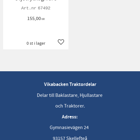
67492
155,00
KR
0 st i lager
Lägg till i favoriter
Vikabacken Traktordelar
Delar till Baklastare, Hjullastare
och Traktorer.
Adress:
Gymnasievägen 24
93157 Skellefteå