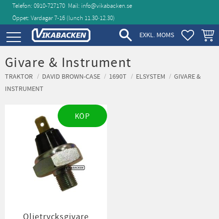
Telefon: 0910-727170
Mail:
info@vikabacken.se
Öppet: Vardagar 7-16 (lunch 11.30‑12.30)
Meny
FAVORIT
KUND
EXKL. MOMS
Givare & Instrument
TRAKTOR
DAVID BROWN-CASE
1690T
ELSYSTEM
GIVARE &
INSTRUMENT
KÖP
Oljetrycksgivare