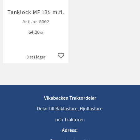
Tanklock MF 135 m.fl.
8002
64,00
KR
3 st i lager
Lägg till i favoriter
Vikabacken Traktordelar
Delar till Baklastare, Hjullastare
och Traktorer.
Adress: