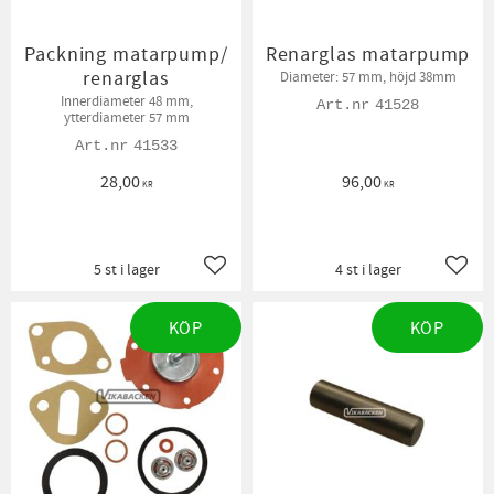
Packning matarpump/
Renarglas matarpump
renarglas
Diameter: 57 mm, höjd 38mm
Innerdiameter 48 mm,
41528
ytterdiameter 57 mm
41533
28,00
96,00
KR
KR
5 st i lager
4 st i lager
Lägg till i favoriter
Lägg t
KÖP
KÖP