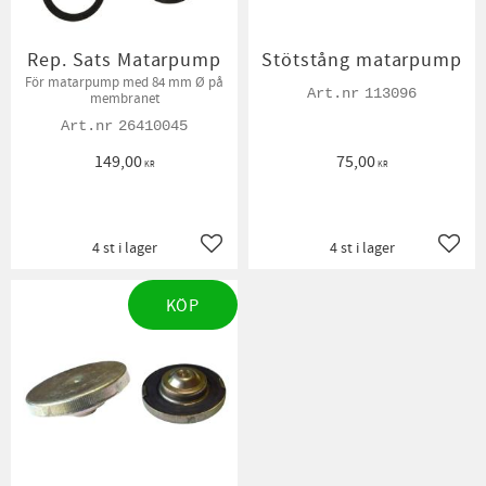
Rep. Sats Matarpump
Stötstång matarpump
För matarpump med 84 mm Ø på
113096
membranet
26410045
149,00
75,00
KR
KR
4 st i lager
4 st i lager
Lägg till i favoriter
Lägg t
KÖP