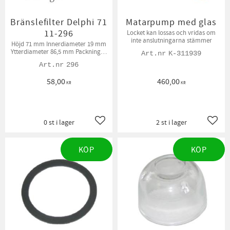
Bränslefilter Delphi 71
Matarpump med glas
11-296
Locket kan lossas och vridas om
inte anslutningarna stämmer
Höjd 71 mm Innerdiameter 19 mm
Ytterdiameter 86,5 mm Packningar
K-311939
medföljer
296
58,00
460,00
KR
KR
0 st i lager
2 st i lager
Lägg till i favoriter
Lägg t
KÖP
KÖP