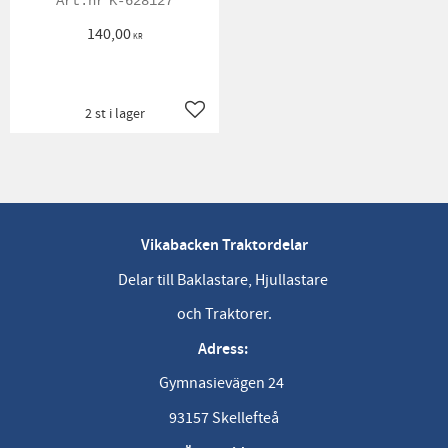
K-628127
140,00
KR
2 st i lager
Lägg till i favoriter
Vikabacken Traktordelar
Delar till Baklastare, Hjullastare
och Traktorer.
Adress:
Gymnasievägen 24
93157 Skellefteå