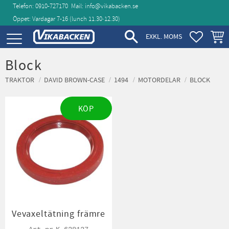
Telefon: 0910-727170
Mail:
info@vikabacken.se
Öppet: Vardagar 7-16 (lunch 11.30‑12.30)
Meny
FAVORIT
KUND
EXKL. MOMS
Block
TRAKTOR
DAVID BROWN-CASE
1494
MOTORDELAR
BLOCK
KÖP
Vevaxeltätning främre