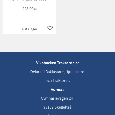
BM-7302797
228,00
KR
4 st i lager
Lägg till i favoriter
Vikabacken Traktordelar
Delar till Baklastare, Hjullastare
och Traktorer.
Adress:
Gymnasievägen 24
93157 Skellefteå