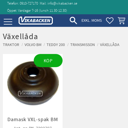
Telefon: 0910-727170
Mail:
info@vikabacken.se
Öppet: Vardagar 7-16 (lunch 11.30‑12.30)
Meny
FAVORIT
KUND
EXKL. MOMS
Växellåda
TRAKTOR
VOLVO BM
TEDDY 200
TRANSMISSON
VÄXELLÅDA
KÖP
Damask VXL-spak BM