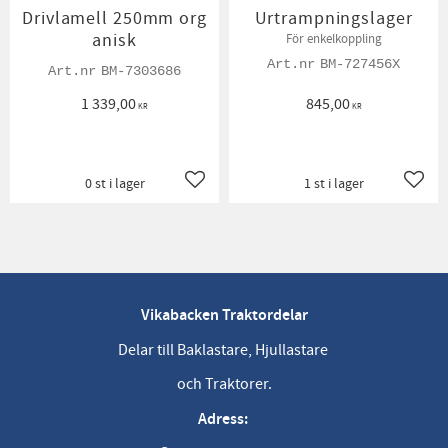
Drivlamell 250mm org
Urtrampningslager
anisk
För enkelkoppling
BM-727456X
BM-7303686
1 339,00
845,00
KR
KR
0 st i lager
1 st i lager
Lägg till i favoriter
Lägg t
Vikabacken Traktordelar
Delar till Baklastare, Hjullastare
och Traktorer.
Adress: