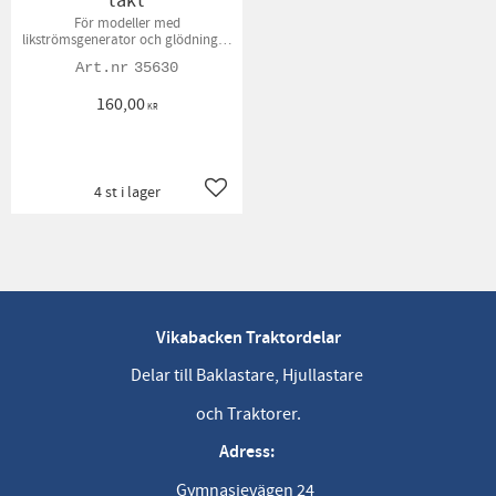
takt
För modeller med
likströmsgenerator och glödning, 3
stift. 0 - Glödning - Start
35630
160,00
KR
4 st i lager
Lägg till i favoriter
Vikabacken Traktordelar
Delar till Baklastare, Hjullastare
och Traktorer.
Adress:
Gymnasievägen 24