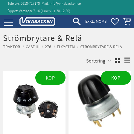
Telefon: 0910-727170
Mail:
info@vikabacken.se
Öppet: Vardagar 7-16 (lunch 11.30‑12.30)
Meny
FAVORIT
KUND
EXKL. MOMS
Strömbrytare & Relä
TRAKTOR
CASE IH
276
ELSYSTEM
STRÖMBRYTARE & RELÄ
Välj sortering
V
KÖP
KÖP