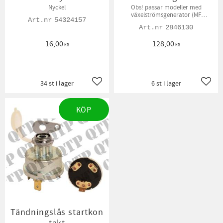
Nyckel
Obs! passar modeller med
växelströmsgenerator (MF
54324157
Modellerna)
2846130
16,00
128,00
KR
KR
34 st i lager
6 st i lager
Lägg till i favoriter
Lägg t
KÖP
Tändningslås startkon