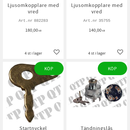
Ljusomkopplare med
Ljusomkopplare med
vred
vred
882283
35755
180,00
140,00
KR
KR
4 st i lager
4 st i lager
Lägg till i favoriter
Lägg t
KÖP
KÖP
Startnyckel
Tändningslås