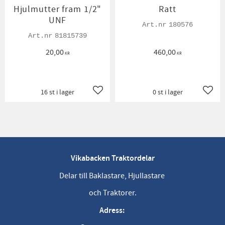
Hjulmutter fram 1/2"
Ratt
UNF
180576
81815739
20,00
460,00
KR
KR
16 st i lager
0 st i lager
Lägg till i favoriter
Lägg t
Vikabacken Traktordelar
Delar till Baklastare, Hjullastare
och Traktorer.
Adress: