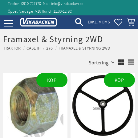
Telefon: 0910-727170
Mail:
info@vikabacken.se
Öppet: Vardagar 7-16 (lunch 11.30‑12.30)
Meny
FAVORIT
KUND
EXKL. MOMS
Framaxel & Styrning 2WD
TRAKTOR
CASE IH
276
FRAMAXEL & STYRNING 2WD
Välj sortering
V
KÖP
KÖP