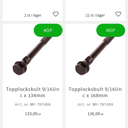
2 st i lager
21 st i lager
Lägg till i favoriter
Lägg t
KÖP
KÖP
Topplocksbult 9/16Un
Topplocksbult 9/16Un
c x 134mm
c x 168mm
BM-787458
BM-787459
133,00
136,00
KR
KR