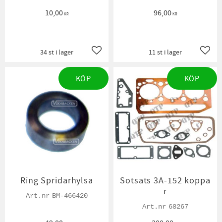
10,00
96,00
KR
KR
34 st i lager
11 st i lager
Lägg till i favoriter
Lägg t
KÖP
KÖP
Ring Spridarhylsa
Sotsats 3A-152 koppa
r
BM-466420
68267