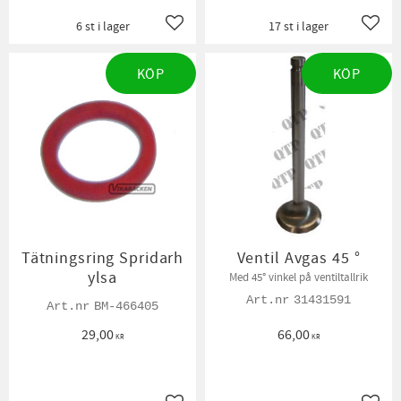
6 st i lager
17 st i lager
Lägg till i favoriter
Lägg t
KÖP
KÖP
Tätningsring Spridarh
Ventil Avgas 45 °
ylsa
Med 45° vinkel på ventiltallrik
31431591
BM-466405
29,00
66,00
KR
KR