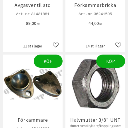
Avgasventil std
Förkammarbricka
31431881
36241505
89,00
44,00
KR
KR
11 st i lager
14 st i lager
Lägg till i favoriter
Lägg t
KÖP
KÖP
Förkammare
Halvmutter 3/8" UNF
Mutter ventillyftare/kopplingsarm