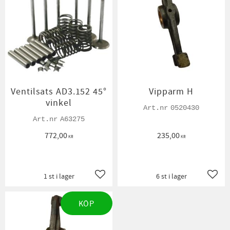
Ventilsats AD3.152 45°
Vipparm H
vinkel
0520430
A63275
772,00
235,00
KR
KR
1 st i lager
6 st i lager
Lägg till i favoriter
Lägg t
KÖP