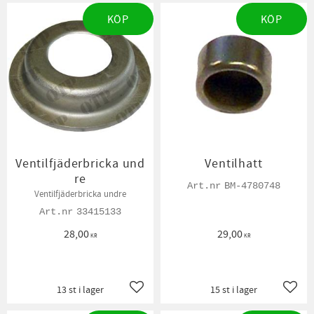
KÖP
KÖP
Ventilfjäderbricka und
Ventilhatt
re
BM-4780748
Ventilfjäderbricka undre
33415133
28,00
29,00
KR
KR
13 st i lager
15 st i lager
Lägg till i favoriter
Lägg t