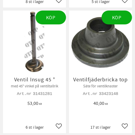
8 st i lager
5 st i lager
Lägg till i favoriter
Lägg t
KÖP
KÖP
Ventil Insug 45 °
Ventilfjäderbricka top
med 45° vinkel på ventiltallrik
Säte för ventilknaster
31431281
33423148
53,00
40,00
KR
KR
6 st i lager
17 st i lager
Lägg till i favoriter
Lägg t