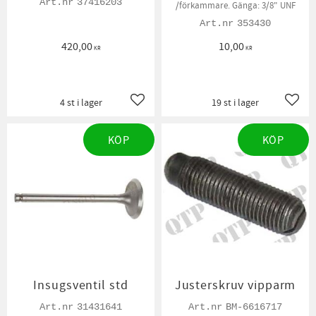
37416203
/förkammare. Gänga: 3/8" UNF
353430
420,00
10,00
KR
KR
4 st i lager
19 st i lager
Lägg till i favoriter
Lägg t
KÖP
KÖP
Insugsventil std
Justerskruv vipparm
31431641
BM-6616717