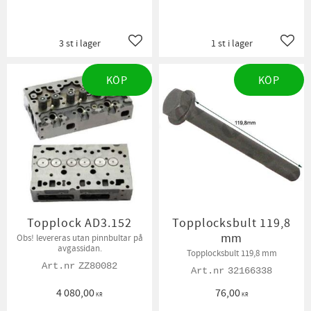
3 st i lager
1 st i lager
Lägg till i favoriter
Lägg t
KÖP
KÖP
Topplock AD3.152
Topplocksbult 119,8
mm
Obs! levereras utan pinnbultar på
avgassidan.
Topplocksbult 119,8 mm
ZZ80082
32166338
4 080,00
76,00
KR
KR