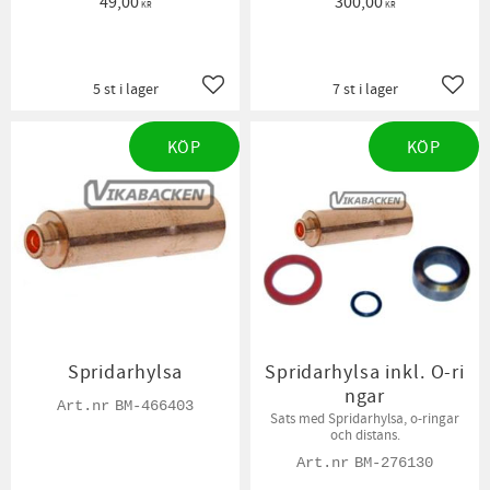
49,00
300,00
KR
KR
5 st i lager
7 st i lager
Lägg till i favoriter
Lägg t
KÖP
KÖP
Spridarhylsa
Spridarhylsa inkl. O-ri
ngar
BM-466403
Sats med Spridarhylsa, o-ringar
och distans.
BM-276130