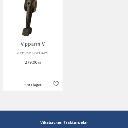
Vipparm V
0520429
279,00
KR
5 st i lager
Lägg till i favoriter
Vikabacken Traktordelar