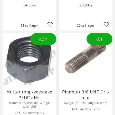
64,00
28,00
KR
KR
13 st i lager
10 st i lager
Lägg till i favoriter
Lägg t
KÖP
KÖP
Mutter topp/vevstake
Pinnbult 3/8 UNF 37,5
7/16"UNF
mm
Mutter topp/vevstake. Gänga:
Gänga 3/8" UNF, längd 37,5mm
7/16" UNF
0825258
33221327