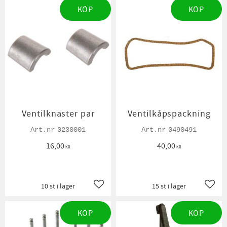
KÖP
KÖP
Ventilknaster par
Ventilkåpspackning
0230001
0490491
16,00
40,00
KR
KR
10 st i lager
15 st i lager
Lägg till i favoriter
Lägg t
KÖP
KÖP