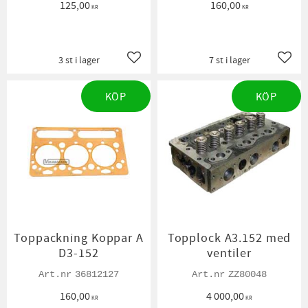
125,00
160,00
KR
KR
3 st i lager
7 st i lager
Lägg till i favoriter
Lägg t
KÖP
KÖP
Toppackning Koppar A
Topplock A3.152 med
D3-152
ventiler
36812127
ZZ80048
160,00
4 000,00
KR
KR