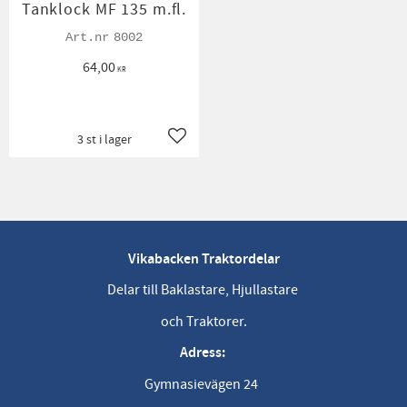
Tanklock MF 135 m.fl.
8002
64,00
KR
3 st i lager
Lägg till i favoriter
Vikabacken Traktordelar
Delar till Baklastare, Hjullastare
och Traktorer.
Adress:
Gymnasievägen 24