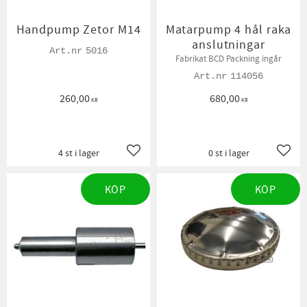
Handpump Zetor M14
Matarpump 4 hål raka
anslutningar
5016
Fabrikat BCD Packning ingår
114056
260,00
680,00
KR
KR
4 st i lager
0 st i lager
Lägg till i favoriter
Lägg t
KÖP
KÖP