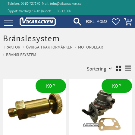
Telefon: 0910-727170
Mail:
info@vikabacken.se
Öppet: Vardagar 7-16 (lunch 11.30‑12.30)
Meny
FAVORIT
KUND
EXKL. MOMS
Bränslesystem
TRAKTOR
ÖVRIGA TRAKTORMÄRKEN
MOTORDELAR
BRÄNSLESYSTEM
Välj sortering
V
KÖP
KÖP