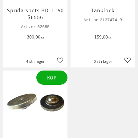
Spridarspets BDLL150
Tanklock
S6556
3137474-R
62685
300,00
159,00
KR
KR
4 st i lager
0 st i lager
Lägg till i favoriter
Lägg t
KÖP