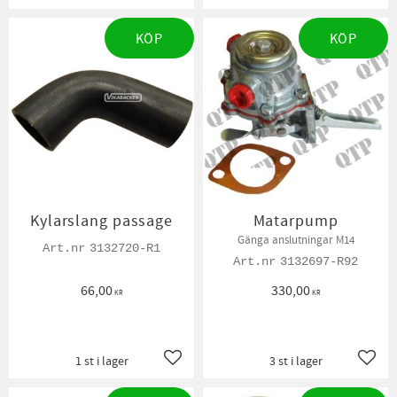
KÖP
KÖP
Kylarslang passage
Matarpump
Gänga anslutningar M14
3132720-R1
3132697-R92
66,00
330,00
KR
KR
1 st i lager
3 st i lager
Lägg till i favoriter
Lägg t