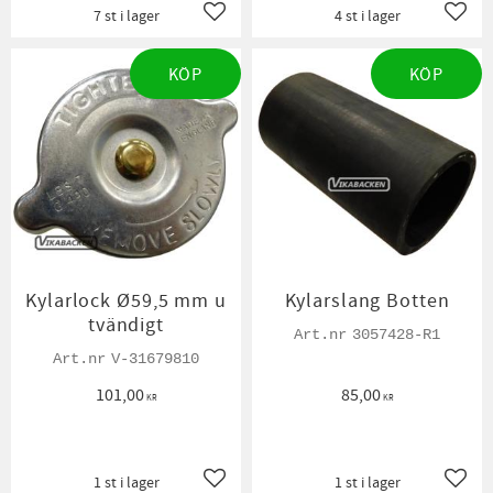
7 st i lager
4 st i lager
Lägg till i favoriter
Lägg t
KÖP
KÖP
Kylarlock Ø59,5 mm u
Kylarslang Botten
tvändigt
3057428-R1
V-31679810
101,00
85,00
KR
KR
1 st i lager
1 st i lager
Lägg till i favoriter
Lägg t