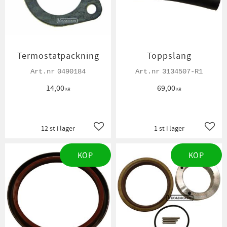
Termostatpackning
Toppslang
0490184
3134507-R1
14,00
69,00
KR
KR
12 st i lager
1 st i lager
Lägg till i favoriter
Lägg t
KÖP
KÖP