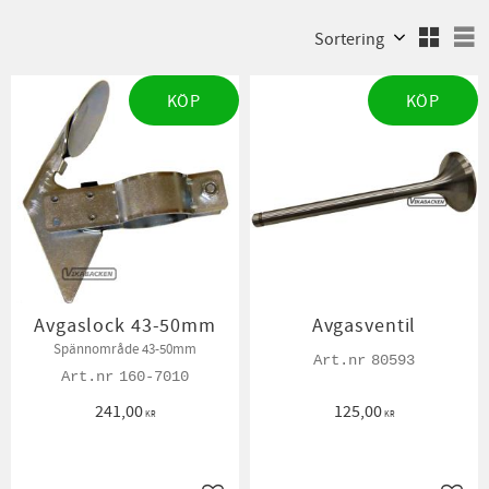
Välj sortering
V
KÖP
KÖP
Avgaslock 43-50mm
Avgasventil
Spännområde 43-50mm
80593
160-7010
241,00
125,00
KR
KR