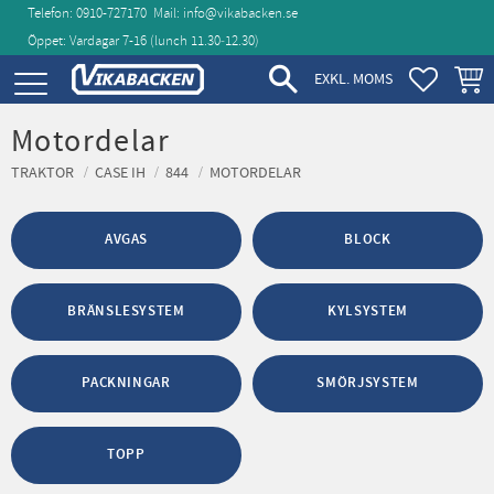
Telefon: 0910-727170
Mail:
info@vikabacken.se
Öppet: Vardagar 7-16 (lunch 11.30‑12.30)
Meny
FAVORIT
KUND
EXKL. MOMS
Motordelar
TRAKTOR
CASE IH
844
MOTORDELAR
AVGAS
BLOCK
BRÄNSLESYSTEM
KYLSYSTEM
PACKNINGAR
SMÖRJSYSTEM
TOPP