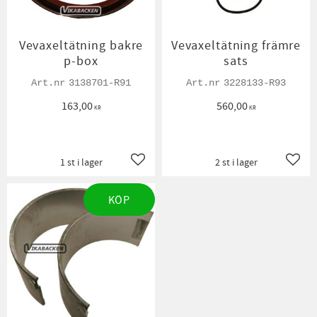
Vevaxeltätning bakre
Vevaxeltätning främre
p-box
sats
3138701-R91
3228133-R93
163,00
560,00
KR
KR
1 st i lager
2 st i lager
Lägg till i favoriter
Lägg t
KÖP