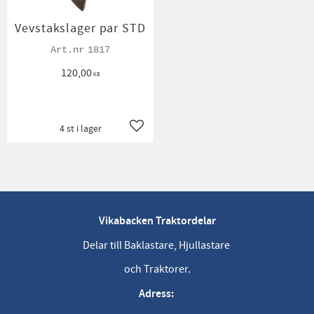
Vevstakslager par STD
1817
120,00
KR
4 st i lager
Lägg till i favoriter
Vikabacken Traktordelar
Delar till Baklastare, Hjullastare
och Traktorer.
Adress: