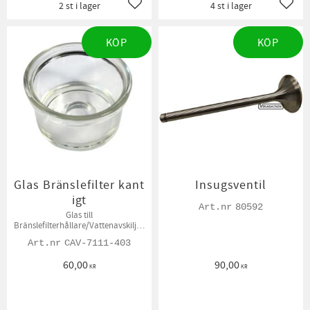
2 st i lager
4 st i lager
Lägg till i favoriter
Lägg t
KÖP
KÖP
Glas Bränslefilter kant
Insugsventil
igt
80592
Glas till
Bränslefilterhållare/Vattenavskiljar
e. Kantigt glas, höjd 52 mm, hål-Ø:
CAV-7111-403
25 mm.
60,00
90,00
KR
KR