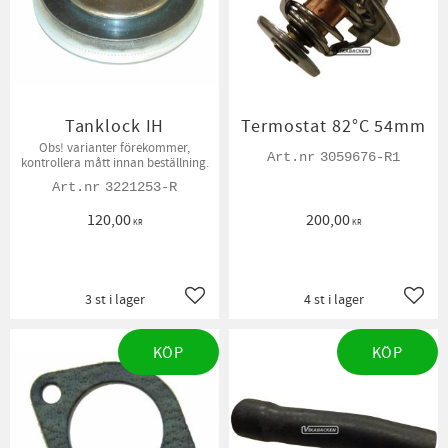
Tanklock IH
Termostat 82°C 54mm
Obs! varianter förekommer,
3059676-R1
kontrollera mått innan beställning.
3221253-R
120,00
200,00
KR
KR
3 st i lager
4 st i lager
Lägg till i favoriter
Lägg t
KÖP
KÖP