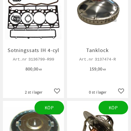
Sotningssats IH 4-cyl
Tanklock
3136799-R99
3137474-R
800,00
159,00
KR
KR
2 st i lager
0 st i lager
Lägg till i favoriter
Lägg t
KÖP
KÖP