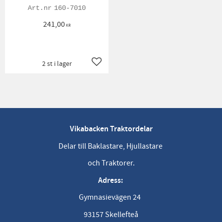
160-7010
241,00
KR
2 st i lager
Lägg till i favoriter
Vikabacken Traktordelar
Delar till Baklastare, Hjullastare
och Traktorer.
Adress:
Gymnasievägen 24
93157 Skellefteå