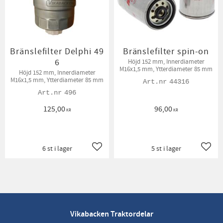
Bränslefilter Delphi 49
Bränslefilter spin-on
6
Höjd 152 mm, Innerdiameter
M16x1,5 mm, Ytterdiameter 85 mm
Höjd 152 mm, Innerdiameter
M16x1,5 mm, Ytterdiameter 85 mm
44316
496
125,00
96,00
KR
KR
6 st i lager
5 st i lager
Lägg till i favoriter
Lägg t
Vikabacken Traktordelar