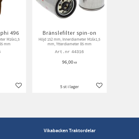
lphi 496
Bränslefilter spin-on
Höjd 152 mm, Innerdiameter M16x1,5
 85 mm
mm, Ytterdiameter 85 mm
6
44316
96,00
KR
5 st i lager
Lägg till i favoriter
Lägg till i favoriter
Vikabacken Traktordelar