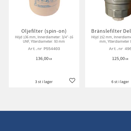
Oljefilter (spin-on)
Bränslefilter De
Höjd 136 mm, Innerdiameter: 3/4"-16
Höjd 152 mm, Innerdiameter M16x1,5
UNF, Ytterdiameter: 93 mm
mm, Ytterdiameter
P554403
49
136,00
125,00
KR
KR
3 st i lager
6 st i lager
Lägg till i favoriter