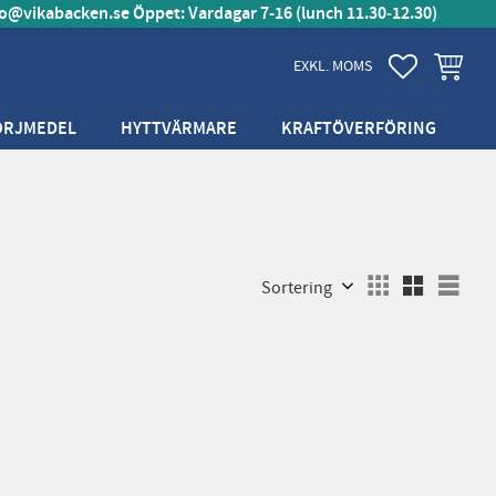
fo@vikabacken.se
Öppet: Vardagar 7-16 (lunch 11.30‑12.30)
FAVORITER
KUNDVA
EXKL. MOMS
ÖRJMEDEL
HYTTVÄRMARE
KRAFTÖVERFÖRING
Välj sortering
Välj