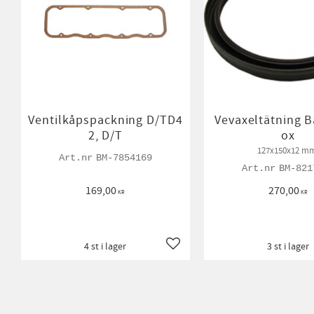
Ventilkåpspackning D/TD4
Vevaxeltätning B
2, D/T
ox
127x150x12 m
BM-7854169
BM-821
169,00
270,00
KR
KR
4 st i lager
3 st i lager
Lägg till i favoriter