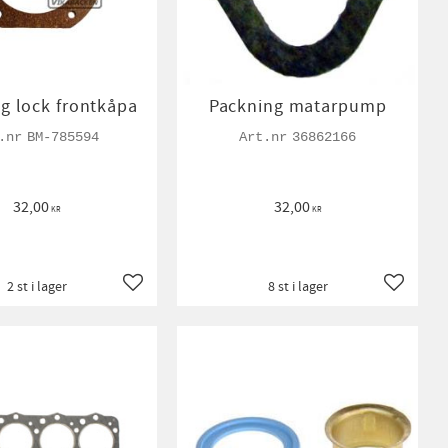
g lock frontkåpa
Packning matarpump
BM-785594
36862166
32,00
32,00
KR
KR
2 st i lager
8 st i lager
Lägg till i favoriter
Lägg till