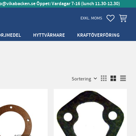
fo@vikabacken.se
Öppet: Vardagar 7-16 (lunch 11.30‑12.30)
FAVORITER
KUNDVA
EXKL. MOMS
ÖRJMEDEL
HYTTVÄRMARE
KRAFTÖVERFÖRING
Välj sortering
Välj