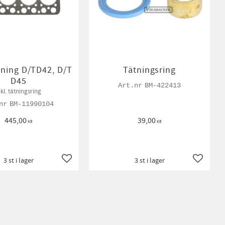
ning D/TD42, D/T
Tätningsring
D45
BM-422413
nkl. tätningsring
BM-11990104
445,00
39,00
KR
KR
3 st i lager
3 st i lager
Lägg till i favoriter
Lägg till