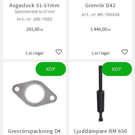
Avgaslock 51-57mm
Grenrör D42
Spännområde 51-57 mm
BM-785418
160-7022
291,00
1 440,00
KR
KR
1 st i lager
1 st i lager
Lägg till i favoriter
Lägg t
KÖP
KÖP
Grenrörspackning D4
Ljuddämpare BM 650