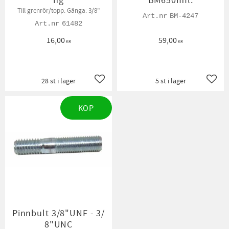
ng
BM650mfl.
Till grenrör/topp. Gänga: 3/8"
BM-4247
61482
16,00
59,00
KR
KR
28 st i lager
5 st i lager
Lägg till i favoriter
Lägg t
KÖP
Pinnbult 3/8"UNF - 3/
8"UNC