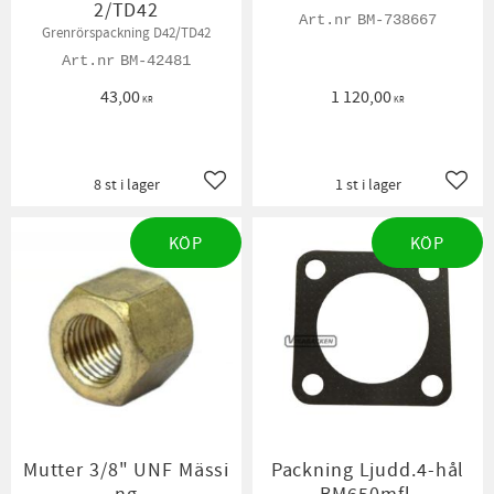
2/TD42
BM-738667
Grenrörspackning D42/TD42
BM-42481
43,00
1 120,00
KR
KR
8 st i lager
1 st i lager
Lägg till i favoriter
Lägg t
KÖP
KÖP
Mutter 3/8" UNF Mässi
Packning Ljudd.4-hål