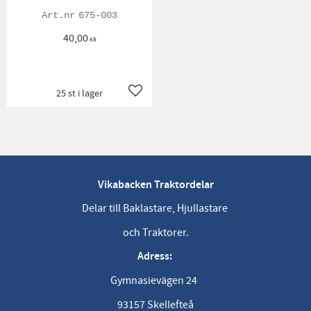
675-003
40,00
KR
25 st i lager
Lägg till i favoriter
Vikabacken Traktordelar
Delar till Baklastare, Hjullastare
och Traktorer.
Adress:
Gymnasievägen 24
93157 Skellefteå