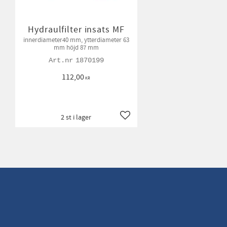
Hydraulfilter insats MF
innerdiameter40 mm, ytterdiameter 63
mm höjd 87 mm
1870199
112,00
KR
2 st i lager
Lägg till i favoriter