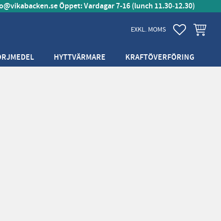
fo@vikabacken.se
Öppet: Vardagar 7-16 (lunch 11.30‑12.30)
FAVORITER
KUNDVA
EXKL. MOMS
ÖRJMEDEL
HYTTVÄRMARE
KRAFTÖVERFÖRING