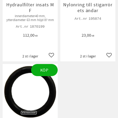
Hydraulfilter insats M
Nylonring till stigarrör
F
ets ändar
innerdiameter40 mm,
195874
ytterdiameter 63 mm höjd 87 mm
1870199
112,00
23,00
KR
KR
2 st i lager
2 st i lager
Lägg till i favoriter
Lägg t
KÖP