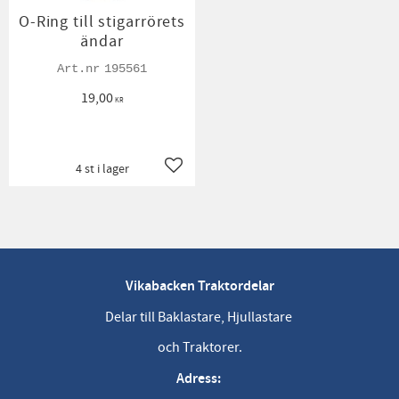
O-Ring till stigarrörets
ändar
195561
19,00
KR
4 st i lager
Lägg till i favoriter
Vikabacken Traktordelar
Delar till Baklastare, Hjullastare
och Traktorer.
Adress: