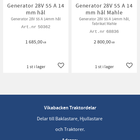
Generator 28V 55 A 14
Generator 28V 55 A 14
mm hål
mm hål Mahle
Generator 28V 55 A 14mm hål
Generator 28V 55 A 14mm hål,
fabrikat Mahle
50362
68836
1 685,00
2 800,00
KR
KR
1 st i lager
1 st i lager
Lägg till i favoriter
Lägg t
Vikabacken Traktordelar
Delar till Baklastare, Hjullastare
och Traktorer.