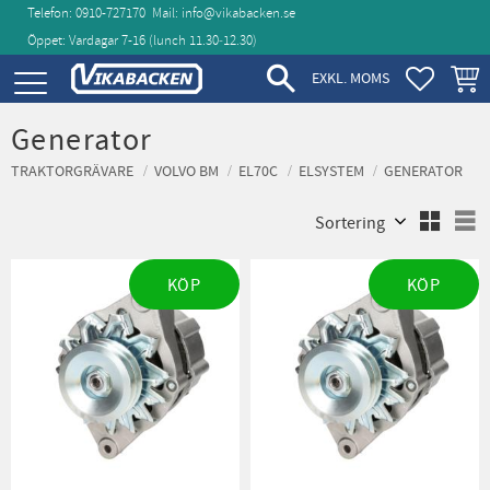
Telefon: 0910-727170
Mail:
info@vikabacken.se
Öppet: Vardagar 7-16 (lunch 11.30‑12.30)
Meny
FAVORIT
KUND
EXKL. MOMS
Generator
TRAKTORGRÄVARE
VOLVO BM
EL70C
ELSYSTEM
GENERATOR
Välj sortering
V
KÖP
KÖP