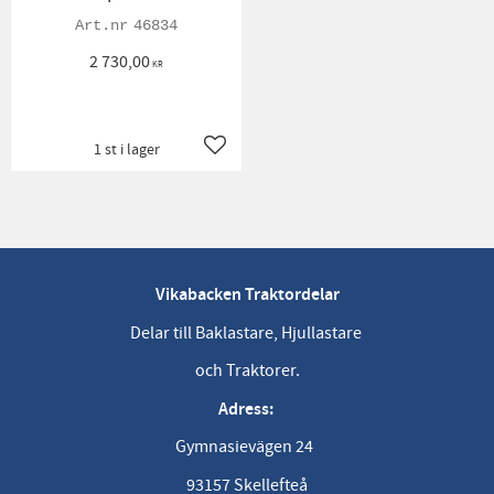
46834
2 730,00
KR
1 st i lager
Lägg till i favoriter
Vikabacken Traktordelar
Delar till Baklastare, Hjullastare
och Traktorer.
Adress:
Gymnasievägen 24
93157 Skellefteå