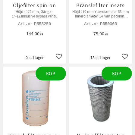
Oljefilter spin-on
Bränslefilter Insats
Höjd : 172 mm, Gänga :
Höjd 110 mm Ytterdiameter 66 mm
1"-12.Inklusive bypass ventil.
Innerdiameter 14 mm packning
medföljer.
P558250
P550060
144,00
75,00
KR
KR
0 st i lager
13 st i lager
Lägg till i favoriter
Lägg t
KÖP
KÖP