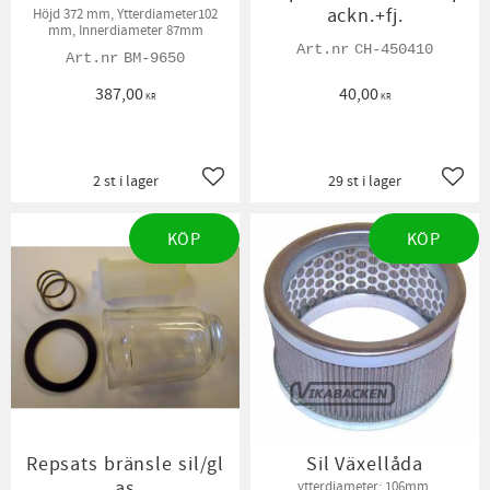
ackn.+fj.
Höjd 372 mm, Ytterdiameter102
mm, Innerdiameter 87mm
CH-450410
BM-9650
387,00
40,00
KR
KR
2 st i lager
29 st i lager
Lägg till i favoriter
Lägg t
KÖP
KÖP
Repsats bränsle sil/gl
Sil Växellåda
as
ytterdiameter: 106mm,