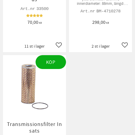
innerdiameter: 88mm, längd:
64mm
33500
BM-4710278
70,00
298,00
KR
KR
11 st i lager
2 st i lager
Lägg till i favoriter
Lägg t
KÖP
Transmissionsfilter In
sats