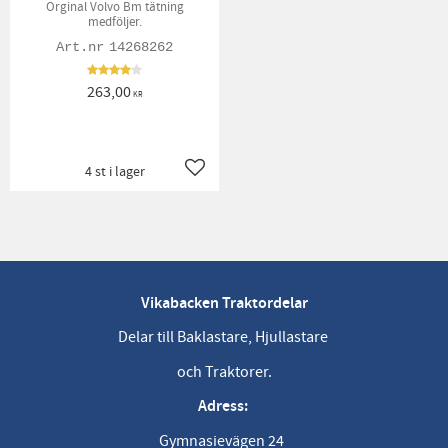
Orginal Volvo Bm tätning
medföljer.
14268262
263,00
KR
4 st i lager
Lägg till i favoriter
Vikabacken Traktordelar
Delar till Baklastare, Hjullastare
och Traktorer.
Adress:
Gymnasievägen 24