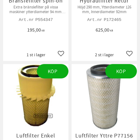
Bränslefilter spin-on
Hydraulfilter Retur
Extra bränslefilter på vissa
Höjd 290 mm, Ytterdiameter 126
maskiner ytterdiameter 94 mm,
mm, Innerdiameter 92mm
innerdiameter 1" Höjd 181 mm
P554347
P172465
195,00
625,00
KR
KR
1 st i lager
2 st i lager
Lägg till i favoriter
Lägg t
KÖP
KÖP
Luftfilter Enkel
Luftfilter Yttre P77156