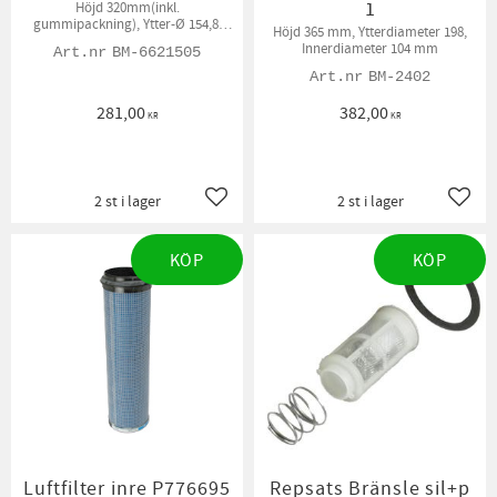
1
Höjd 320mm(inkl.
gummipackning), Ytter-Ø 154,8,
Höjd 365 mm, Ytterdiameter 198,
Inner-Ø 88,2 mm
Innerdiameter 104 mm
BM-6621505
BM-2402
281,00
382,00
KR
KR
2 st i lager
2 st i lager
Lägg till i favoriter
Lägg t
KÖP
KÖP
Luftfilter inre P776695
Repsats Bränsle sil+p