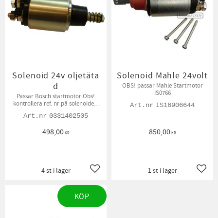
Solenoid 24v oljetäta
Solenoid Mahle 24volt
d
OBS! passar Mahle Startmotor
IS0766
Passar Bosch startmotor Obs!
kontrollera ref. nr på solenoiden,
IS16906644
varianter förekommer.
0331402505
498,00
850,00
KR
KR
4 st i lager
1 st i lager
Lägg till i favoriter
Lägg t
KÖP