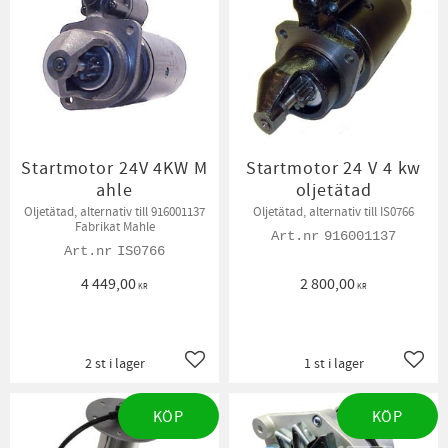
Startmotor 24V 4KW M
Startmotor 24 V 4 kw
ahle
oljetätad
Oljetätad, alternativ till 916001137
Oljetätad, alternativ till IS0766
Fabrikat Mahle
916001137
IS0766
4 449,00
2 800,00
KR
KR
2 st i lager
1 st i lager
Lägg till i favoriter
Lägg t
KÖP
KÖP