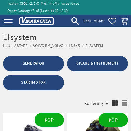
Telefon: 0910-727170
Mail:
info@vikabacken.se
Öppet: Vardagar 7-16 (lunch 11.30‑12.30)
Meny
FAVORIT
KUND
EXKL. MOMS
Elsystem
HJULLASTARE
VOLVO BM_VOLVO
LM845
ELSYSTEM
GENERATOR
GIVARE & INSTRUMENT
STARTMOTOR
Välj sortering
V
KÖP
KÖP