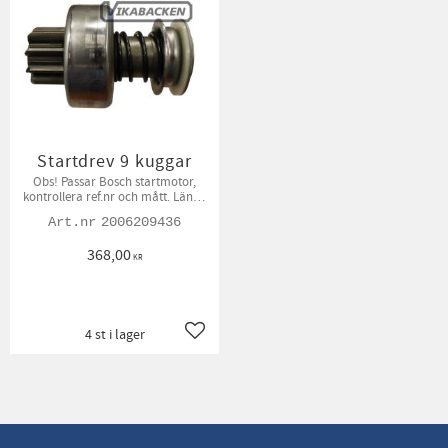
Startdrev 9 kuggar
Obs! Passar Bosch startmotor,
kontrollera ref.nr och mått. Längd
91mm, Diameter kuggdrev:
2006209436
34,7mm, ytterdiameter 60,2 mm,
innerdiameter 14,3 mm
368,00
KR
4 st i lager
Lägg till i favoriter