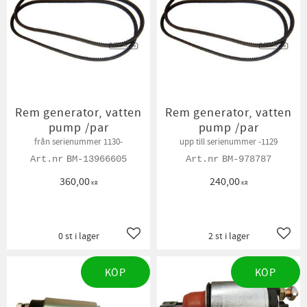
Rem generator, vatten
Rem generator, vatten
pump /par
pump /par
från serienummer 1130-
upp till serienummer -1129
BM-13966605
BM-978787
360,00
240,00
KR
KR
0 st i lager
2 st i lager
Lägg till i favoriter
Lägg t
KÖP
KÖP