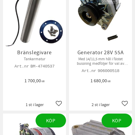
Bränslegivare
Generator 28V 55A
Tankarmatur
Med 14/11,5 mm hål i fästet
bussning medföljer för val av
BM-4740537
hålstorlek. Remskiva från gamla
906000518
generatorn kan behöva flyttas
över.
1 700,00
1 680,00
KR
KR
1 st i lager
2 st i lager
Lägg till i favoriter
Lägg t
KÖP
KÖP