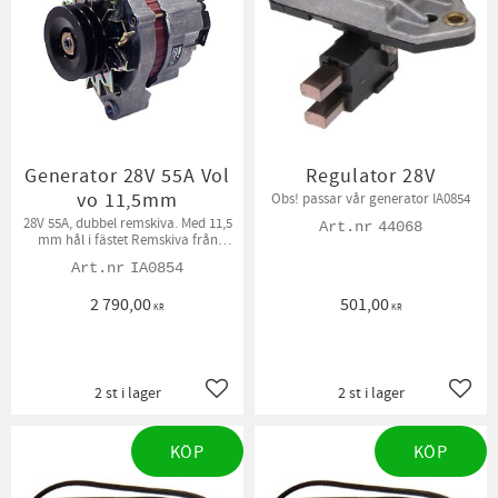
Generator 28V 55A Vol
Regulator 28V
vo 11,5mm
Obs! passar vår generator IA0854
28V 55A, dubbel remskiva. Med 11,5
44068
mm hål i fästet Remskiva från
gamla generatorn kan behöva
IA0854
flyttas över. Fabrikat Mahle.
2 790,00
501,00
KR
KR
2 st i lager
2 st i lager
Lägg till i favoriter
Lägg t
KÖP
KÖP