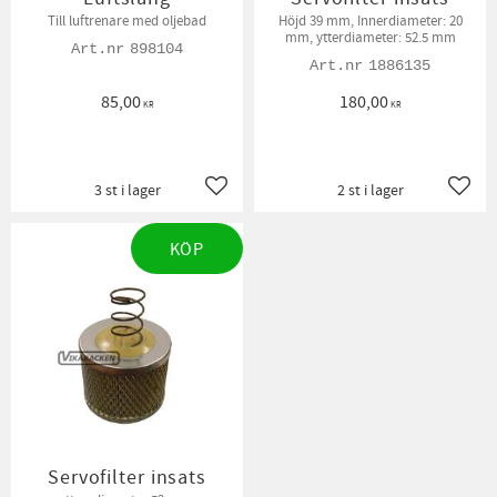
Till luftrenare med oljebad
Höjd 39 mm, Innerdiameter: 20
mm, ytterdiameter: 52.5 mm
898104
1886135
85,00
180,00
KR
KR
3 st i lager
2 st i lager
Lägg till i favoriter
Lägg t
KÖP
Servofilter insats