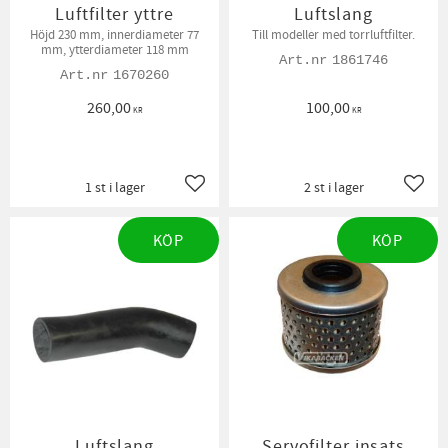
Luftfilter yttre
Luftslang
Höjd 230 mm, innerdiameter 77
Till modeller med torrluftfilter.
mm, ytterdiameter 118 mm
1861746
1670260
260,00
100,00
KR
KR
1 st i lager
2 st i lager
Lägg till i favoriter
Lägg t
KÖP
KÖP
Luftslang
Servofilter insats