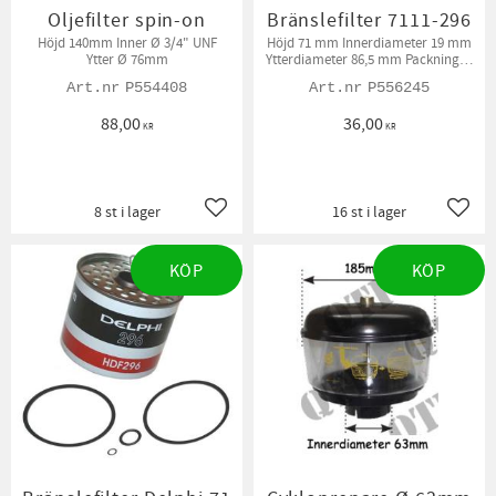
Oljefilter spin-on
Bränslefilter 7111-296
Höjd 140mm Inner Ø 3/4" UNF
Höjd 71 mm Innerdiameter 19 mm
Ytter Ø 76mm
Ytterdiameter 86,5 mm Packningar
medföljer.
P554408
P556245
88,00
36,00
KR
KR
8 st i lager
16 st i lager
Lägg till i favoriter
Lägg t
KÖP
KÖP