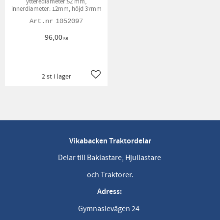
ytterediameter:52 mm,
innerdiameter: 12mm, höjd 37mm
1052097
96,00
KR
2 st i lager
Lägg till i favoriter
Vikabacken Traktordelar
Delar till Baklastare, Hjullastare
och Traktorer.
Adress:
Gymnasievägen 24