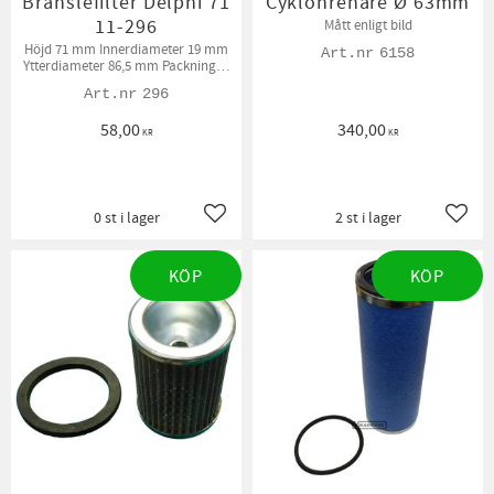
Bränslefilter Delphi 71
Cyklonrenare Ø 63mm
11-296
Mått enligt bild
Höjd 71 mm Innerdiameter 19 mm
6158
Ytterdiameter 86,5 mm Packningar
medföljer
296
58,00
340,00
KR
KR
0 st i lager
2 st i lager
Lägg till i favoriter
Lägg t
KÖP
KÖP