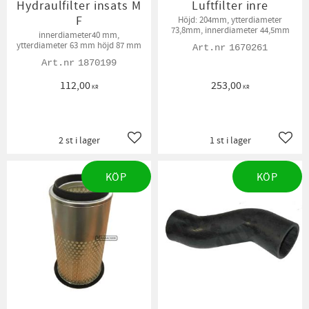
Hydraulfilter insats M
Luftfilter inre
F
Höjd: 204mm, ytterdiameter
73,8mm, innerdiameter 44,5mm
innerdiameter40 mm,
ytterdiameter 63 mm höjd 87 mm
1670261
1870199
112,00
253,00
KR
KR
2 st i lager
1 st i lager
Lägg till i favoriter
Lägg t
KÖP
KÖP