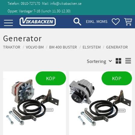
Telefon: 0910-727170
Mail:
info@vikabacken.se
Öppet: Vardagar 7-16 (lunch 11.30‑12.30)
Meny
FAVORIT
KUND
EXKL. MOMS
Generator
TRAKTOR
VOLVO BM
BM 400 BUSTER
ELSYSTEM
GENERATOR
Välj sortering
V
KÖP
KÖP