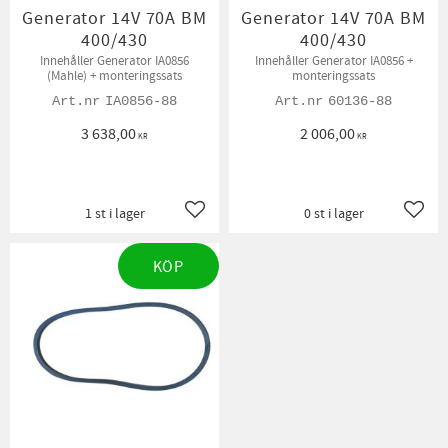
Generator 14V 70A BM
Generator 14V 70A BM
400/430
400/430
Innehåller Generator IA0856
Innehåller Generator IA0856 +
(Mahle) + monteringssats
monteringssats
IA0856-88
60136-88
3 638,00
2 006,00
KR
KR
1 st i lager
0 st i lager
Lägg till i favoriter
Lägg t
KÖP