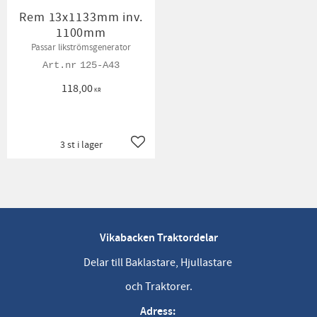
Rem 13x1133mm inv.
1100mm
Passar likströmsgenerator
125-A43
118,00
KR
3 st i lager
Lägg till i favoriter
Vikabacken Traktordelar
Delar till Baklastare, Hjullastare
och Traktorer.
Adress: