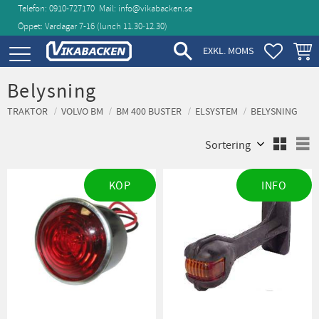
Telefon: 0910-727170
Mail:
info@vikabacken.se
Öppet: Vardagar 7-16 (lunch 11.30‑12.30)
Meny
FAVORIT
KUND
EXKL. MOMS
Belysning
TRAKTOR
VOLVO BM
BM 400 BUSTER
ELSYSTEM
BELYSNING
Välj sortering
V
KÖP
INFO