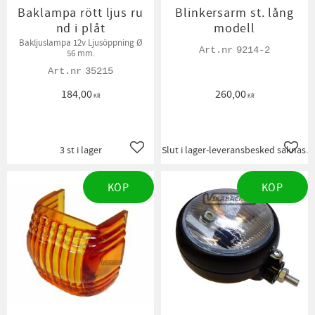
Baklampa rött ljus ru
Blinkersarm st. lång
nd i plåt
modell
Bakljuslampa 12v Ljusöppning Ø
9214-2
56 mm.
35215
184,00
260,00
KR
KR
3 st i lager
Slut i lager-leveransbesked saknas.
Lägg till i favoriter
Lägg t
KÖP
KÖP