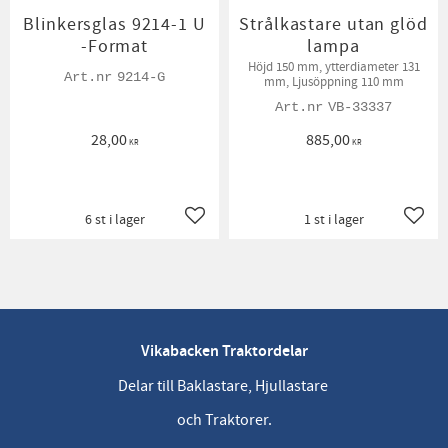
Blinkersglas 9214-1 U
Strålkastare utan glöd
-Format
lampa
Höjd 150 mm, ytterdiameter 131
9214-G
mm, Ljusöppning 110 mm
VB-33337
28,00
885,00
KR
KR
6 st i lager
1 st i lager
Lägg till i favoriter
Lägg t
Vikabacken Traktordelar
Delar till Baklastare, Hjullastare
och Traktorer.