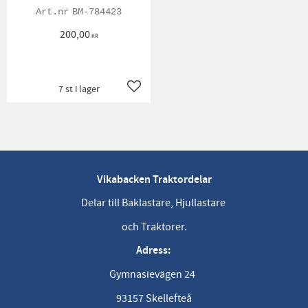
BM-784423
200,00
KR
7 st i lager
Lägg till i favoriter
Vikabacken Traktordelar
Delar till Baklastare, Hjullastare
och Traktorer.
Adress:
Gymnasievägen 24
93157 Skellefteå