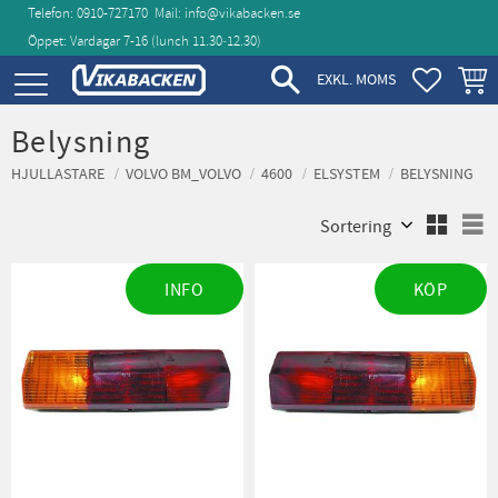
Telefon: 0910-727170
Mail:
info@vikabacken.se
Öppet: Vardagar 7-16 (lunch 11.30‑12.30)
Meny
FAVORIT
KUND
EXKL. MOMS
Belysning
HJULLASTARE
VOLVO BM_VOLVO
4600
ELSYSTEM
BELYSNING
Välj sortering
V
INFO
KÖP