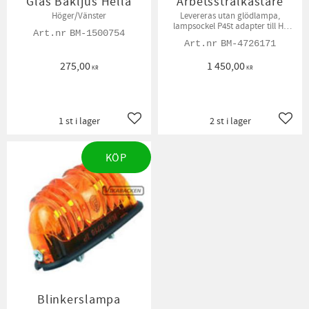
Glas Bakljus Hella
Arbetsstrålkastare
Höger/Vänster
Levereras utan glödlampa,
lampsockel P45t adapter till H1
BM-1500754
medföljer.
BM-4726171
275,00
1 450,00
KR
KR
1 st i lager
2 st i lager
Lägg till i favoriter
Lägg t
KÖP
Blinkerslampa