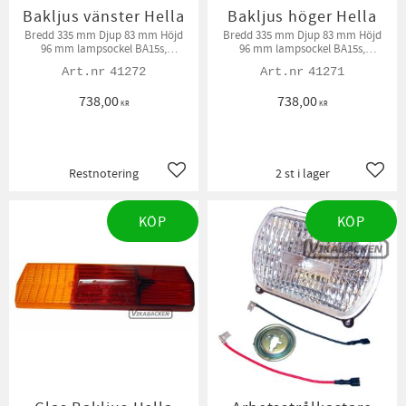
Bakljus vänster Hella
Bakljus höger Hella
Bredd 335 mm Djup 83 mm Höjd
Bredd 335 mm Djup 83 mm Höjd
96 mm lampsockel BA15s,
96 mm lampsockel BA15s,
glödlampor ingår ej.
glödlampor ingår ej.
41272
41271
738,00
738,00
KR
KR
Restnotering
2 st i lager
Lägg till i favoriter
Lägg t
KÖP
KÖP